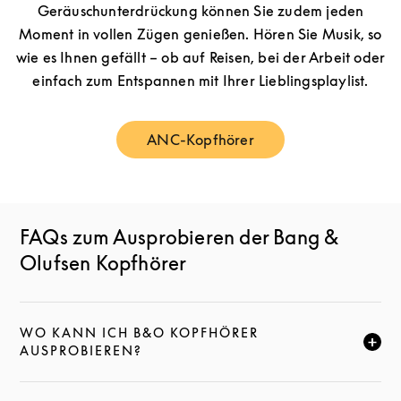
Geräuschunterdrückung können Sie zudem jeden
Moment in vollen Zügen genießen. Hören Sie Musik, so
wie es Ihnen gefällt – ob auf Reisen, bei der Arbeit oder
einfach zum Entspannen mit Ihrer Lieblingsplaylist.
ANC-Kopfhörer
Link Opens in New Tab
FAQs zum Ausprobieren der Bang &
Olufsen Kopfhörer
WO KANN ICH B&O KOPFHÖRER
KLICKE HIER, UM DIESE BESCHREIBUNG ZU ERWEI
AUSPROBIEREN?