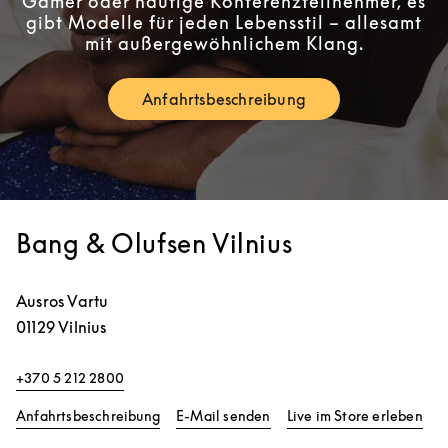
Gamer oder häufige Konferenzteilnehmer, es
gibt Modelle für jeden Lebensstil – allesamt
mit außergewöhnlichem Klang.
Anfahrtsbeschreibung
Link Opens in New Tab
Bang & Olufsen Vilnius
Ausros Vartu
01129
Vilnius
+370 5 212 2800
Link Opens in New Tab
Lin
Anfahrtsbeschreibung
E-Mail senden
Live im Store erleben