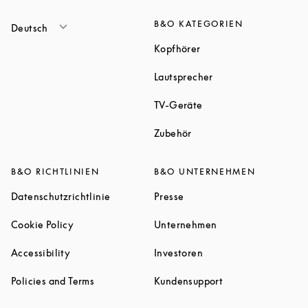
B&O KATEGORIEN
Deutsch
Link Opens in New Tab
Kopfhörer
Link Opens in New T
Lautsprecher
Link Opens in New Tab
TV-Geräte
Link Opens in New Tab
Zubehör
B&O RICHTLINIEN
B&O UNTERNEHMEN
Link Opens in New Tab
Link Opens in New Tab
Datenschutzrichtlinie
Presse
Link Opens in New Tab
Link Opens in New 
Cookie Policy
Unternehmen
Link Opens in New Tab
Link Opens in New Tab
Accessibility
Investoren
Link Opens in New Tab
Link Opens in New
Policies and Terms
Kundensupport