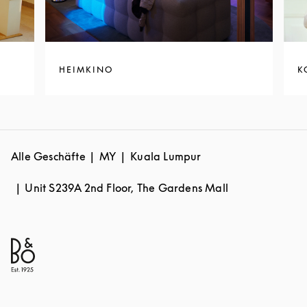
HEIMKINO
K
Alle Geschäfte
MY
Kuala Lumpur
Unit S239A 2nd Floor, The Gardens Mall