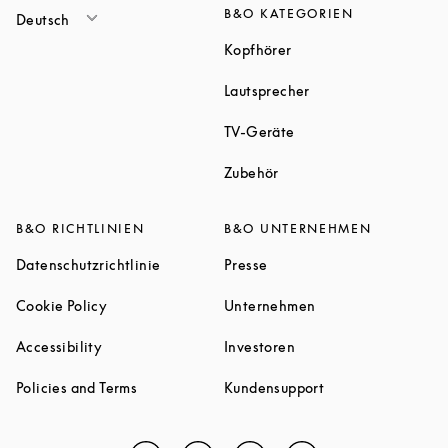
B&O KATEGORIEN
Deutsch
Link Opens in New Tab
Kopfhörer
Link Opens in New T
Lautsprecher
Link Opens in New Tab
TV-Geräte
Link Opens in New Tab
Zubehör
B&O RICHTLINIEN
B&O UNTERNEHMEN
Link Opens in New Tab
Link Opens in New Tab
Datenschutzrichtlinie
Presse
Link Opens in New Tab
Link Opens in New 
Cookie Policy
Unternehmen
Link Opens in New Tab
Link Opens in New Tab
Accessibility
Investoren
Link Opens in New Tab
Link Opens in New
Policies and Terms
Kundensupport