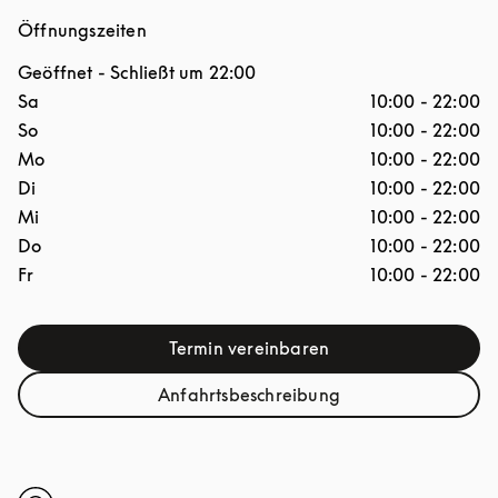
Öffnungszeiten
Geöffnet
- Schließt um
22:00
Wochentag
Stunden
Sa
10:00
-
22:00
So
10:00
-
22:00
Mo
10:00
-
22:00
Di
10:00
-
22:00
Mi
10:00
-
22:00
Do
10:00
-
22:00
Fr
10:00
-
22:00
Termin vereinbaren
Link Opens in New Tab
Anfahrtsbeschreibung
Link Opens in New Tab