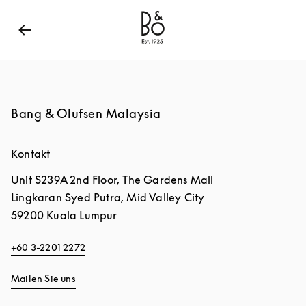
Bang & Olufsen - Exist to Create
Link Opens in New
Bang & Olufsen Malaysia
Kontakt
Unit S239A 2nd Floor, The Gardens Mall
Lingkaran Syed Putra, Mid Valley City
59200
Kuala Lumpur
+60 3-2201 2272
Mailen Sie uns