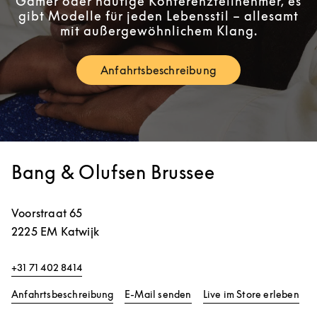
Gamer oder häufige Konferenzteilnehmer, es
gibt Modelle für jeden Lebensstil – allesamt
mit außergewöhnlichem Klang.
Anfahrtsbeschreibung
Link Opens in New Tab
Bang & Olufsen Brussee
Voorstraat 65
2225 EM
Katwijk
+31 71 402 8414
Link Opens in New Tab
Lin
Anfahrtsbeschreibung
E-Mail senden
Live im Store erleben