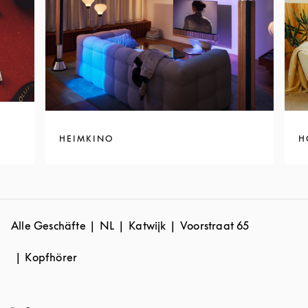
HEIMKINO
H
Alle Geschäfte
NL
Katwijk
Voorstraat 65
Kopfhörer