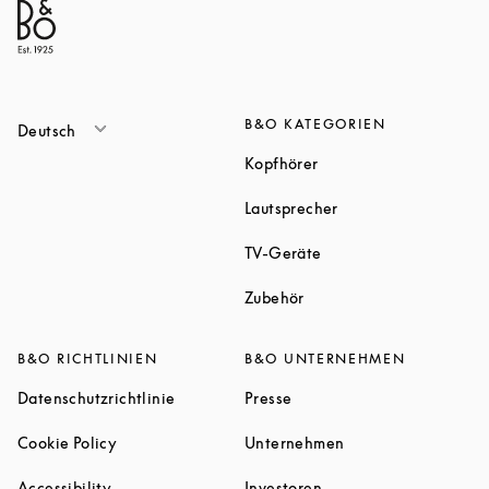
B&O KATEGORIEN
Deutsch
Link Opens in New Tab
Kopfhörer
Link Opens in New T
Lautsprecher
Link Opens in New Tab
TV-Geräte
Link Opens in New Tab
Zubehör
B&O RICHTLINIEN
B&O UNTERNEHMEN
Link Opens in New Tab
Link Opens in New Tab
Datenschutzrichtlinie
Presse
Link Opens in New Tab
Link Opens in New 
Cookie Policy
Unternehmen
Link Opens in New Tab
Link Opens in New Tab
Accessibility
Investoren