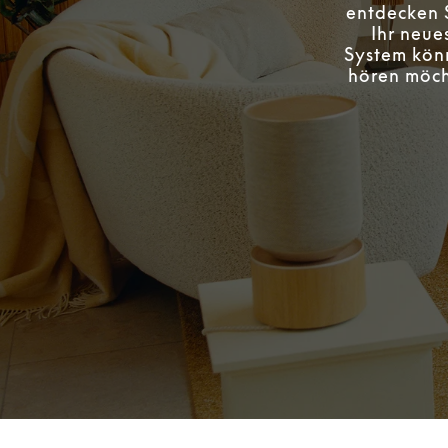
entdecken 
Ihr neu
System könn
hören möch