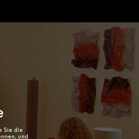
e
 Sie die
önnen, und