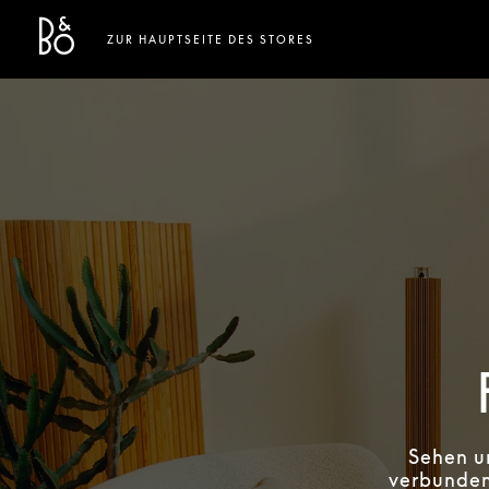
Bang & Olufsen - Exist to Create
Link Opens in New Tab
ZUR HAUPTSEITE DES STORES
Sehen u
verbunden