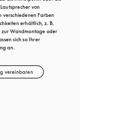
Lautsprecher von
in verschiedenen Farben
hkeiten erhältlich, z. B.
r, zur Wandmontage oder
ssen sich so Ihrer
ung an.
ng vereinbaren
ink Opens in New Tab