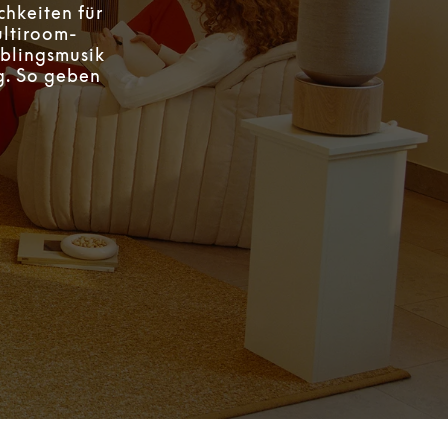
hkeiten für
ltiroom-
eblingsmusik
g. So geben