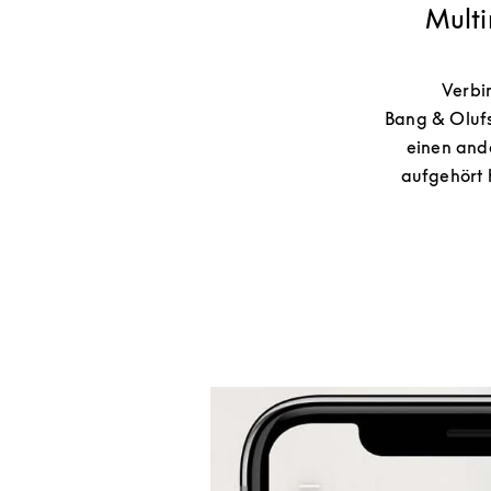
Multi
Verbi
Bang & Olufs
einen and
aufgehört 
Eventbild