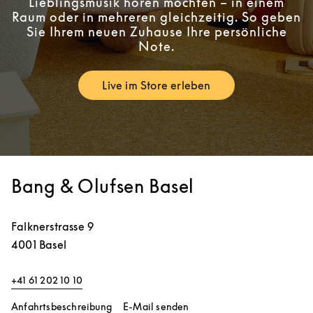
Lieblingsmusik hören möchten – in einem
Raum oder in mehreren gleichzeitig. So geben
Sie Ihrem neuen Zuhause Ihre persönliche
Note.
Live im Store erleben
Link Opens in New Tab
Bang & Olufsen Basel
Falknerstrasse 9
4001
Basel
+41 61 202 10 10
Link Opens in New Tab
Anfahrtsbeschreibung
E-Mail senden