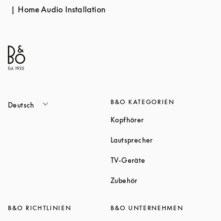
Home Audio Installation
B&O KATEGORIEN
Deutsch
Link Opens in New Tab
Kopfhörer
Link Opens in New T
Lautsprecher
Link Opens in New Tab
TV-Geräte
Link Opens in New Tab
Zubehör
B&O RICHTLINIEN
B&O UNTERNEHMEN