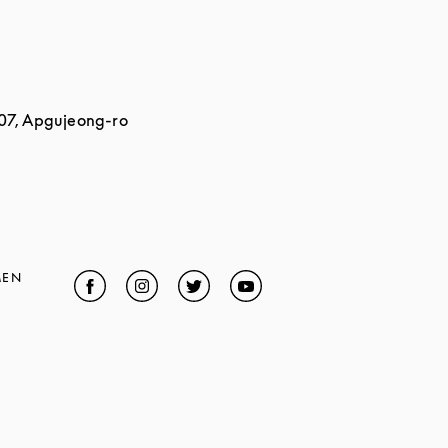
407, Apgujeong-ro
MEN
Facebook
Link Opens in New Tab
Instagram
Link Opens in New Tab
Twitter
Link Opens in New Tab
YouTube
Link Opens in New Tab
in New Tab
 Opens in New Tab
ens in New Tab
k Opens in New Tab