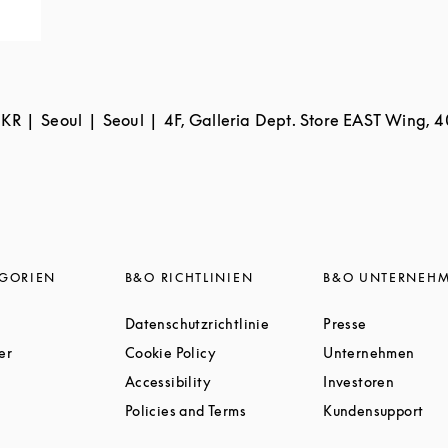
KR
Seoul
Seoul
4F, Galleria Dept. Store EAST Wing, 
EGORIEN
B&O RICHTLINIEN
B&O UNTERNEH
Link Opens in New Tab
Link Opens in New Tab
Link Opens 
Datenschutzrichtlinie
Presse
Link Opens in New Tab
Link Opens in New Tab
Link
er
Cookie Policy
Unternehmen
Link Opens in New Tab
Link Opens in New Tab
Link Op
Accessibility
Investoren
nk Opens in New Tab
Link Opens in New Tab
Lin
Policies and Terms
Kundensupport