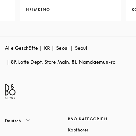
HEIMKINO
K
Alle Geschäfte
KR
Seoul
Seoul
8F, Lotte Dept. Store Main, 81, Namdaemun-ro
B&O KATEGORIEN
Deutsch
Link Opens in New Tab
Kopfhörer