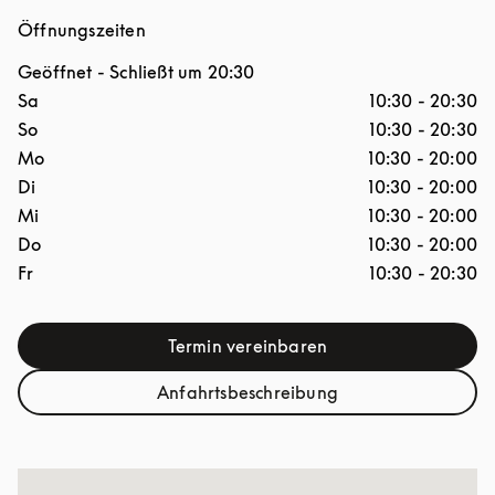
Öffnungszeiten
Geöffnet
- Schließt um
20:30
Wochentag
Stunden
Sa
10:30
-
20:30
So
10:30
-
20:30
Mo
10:30
-
20:00
Di
10:30
-
20:00
Mi
10:30
-
20:00
Do
10:30
-
20:00
Fr
10:30
-
20:30
Termin vereinbaren
Link Opens in New Tab
Anfahrtsbeschreibung
Link Opens in New Tab