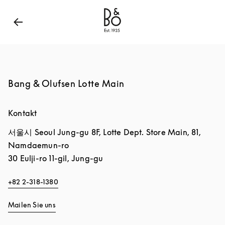
Bang & Olufsen - Exist to Create
Link Opens in New
Bang & Olufsen Lotte Main
Kontakt
서울시
Seoul
Jung-gu
8F, Lotte Dept. Store Main, 81,
Namdaemun-ro
30 Eulji-ro 11-gil, Jung-gu
+82 2-318-1380
Mailen Sie uns