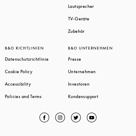
Link Opens in New T
Lautsprecher
Link Opens in New Tab
TV-Geräte
Link Opens in New Tab
Zubehör
B&O RICHTLINIEN
B&O UNTERNEHMEN
Link Opens in New Tab
Link Opens in New Tab
Datenschutzrichtlinie
Presse
Link Opens in New Tab
Link Opens in New 
Cookie Policy
Unternehmen
Link Opens in New Tab
Link Opens in New Tab
Accessibility
Investoren
Link Opens in New Tab
Link Opens in New
Policies and Terms
Kundensupport
Facebook
Link Opens in New Tab
Instagram
Link Opens in New Tab
Twitter
Link Opens in New Tab
YouTube
Link Opens in Ne