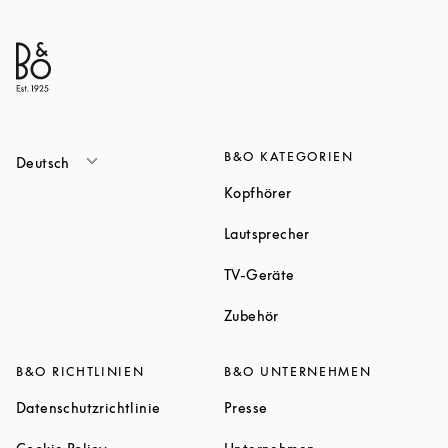
B&O KATEGORIEN
Deutsch
Link Opens in New Tab
Kopfhörer
Link Opens in New T
Lautsprecher
Link Opens in New Tab
TV-Geräte
Link Opens in New Tab
Zubehör
B&O RICHTLINIEN
B&O UNTERNEHMEN
Link Opens in New Tab
Link Opens in New Tab
Datenschutzrichtlinie
Presse
Link Opens in New Tab
Link Opens in New 