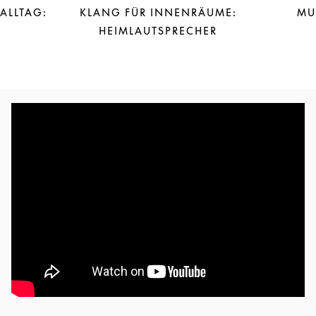
 ALLTAG:
KLANG FÜR INNENRÄUME:
MU
HEIMLAUTSPRECHER