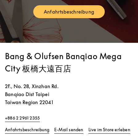
Anfahrtsbeschreibung
Link Opens in New Tab
Bang & Olufsen Banqiao Mega
City 板橋大遠百店
2F., No. 28, Xinzhan Rd.
Banqiao Dist
Taipei
Taiwan Region
22041
+886 2 2961 2355
Link Opens in New Tab
Lin
Anfahrtsbeschreibung
E-Mail senden
Live im Store erleben