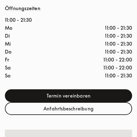
Öffnungszeiten
11:00
-
21:30
Wochentag
Stunden
Mo
11:00
-
21:30
Di
11:00
-
21:30
Mi
11:00
-
21:30
Do
11:00
-
21:30
Fr
11:00
-
22:00
Sa
11:00
-
22:00
So
11:00
-
21:30
Termin vereinbaren
Link Opens in New Tab
Anfahrtsbeschreibung
Link Opens in New Tab