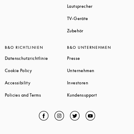
Link Opens in New T
Lautsprecher
Link Opens in New Tab
TV-Geräte
Link Opens in New Tab
Zubehör
B&O RICHTLINIEN
B&O UNTERNEHMEN
Link Opens in New Tab
Link Opens in New Tab
Datenschutzrichtlinie
Presse
Link Opens in New Tab
Link Opens in New 
Cookie Policy
Unternehmen
Link Opens in New Tab
Link Opens in New Tab
Accessibility
Investoren
Link Opens in New Tab
Link Opens in New
Policies and Terms
Kundensupport
Facebook
Link Opens in New Tab
Instagram
Link Opens in New Tab
Twitter
Link Opens in New Tab
YouTube
Link Opens in Ne