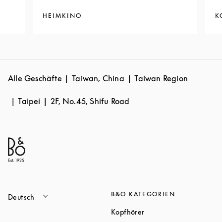
HEIMKINO
K
Alle Geschäfte
Taiwan, China
Taiwan Region
Taipei
2F, No.45, Shifu Road
B&O KATEGORIEN
Deutsch
Link Opens in New Tab
Kopfhörer