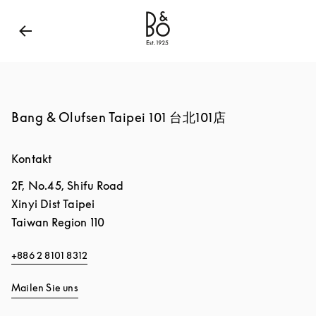
Bang & Olufsen - Exist to Create
Link Opens in New
Bang & Olufsen Taipei 101 台北101店
Kontakt
2F, No.45, Shifu Road
Xinyi Dist
Taipei
Taiwan Region
110
+886 2 8101 8312
Mailen Sie uns