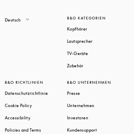
B&O KATEGORIEN
Deutsch
Link Opens in New Tab
Kopfhörer
Link Opens in New T
Lautsprecher
Link Opens in New Tab
TV-Geräte
Link Opens in New Tab
Zubehör
B&O RICHTLINIEN
B&O UNTERNEHMEN
Link Opens in New Tab
Link Opens in New Tab
Datenschutzrichtlinie
Presse
Link Opens in New Tab
Link Opens in New 
Cookie Policy
Unternehmen
Link Opens in New Tab
Link Opens in New Tab
Accessibility
Investoren
Link Opens in New Tab
Link Opens in New
Policies and Terms
Kundensupport