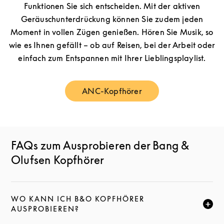
Funktionen Sie sich entscheiden. Mit der aktiven
Geräuschunterdrückung können Sie zudem jeden
Moment in vollen Zügen genießen. Hören Sie Musik, so
wie es Ihnen gefällt – ob auf Reisen, bei der Arbeit oder
einfach zum Entspannen mit Ihrer Lieblingsplaylist.
ANC-Kopfhörer
Link Opens in New Tab
FAQs zum Ausprobieren der Bang &
Olufsen Kopfhörer
WO KANN ICH B&O KOPFHÖRER
KLICKE HIER, UM DIESE BESCHREIBUNG ZU ERWEI
AUSPROBIEREN?