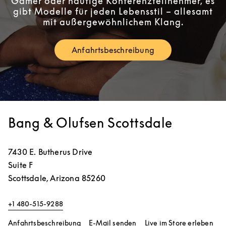
Gamer oder häufige Konferenzteilnehmer, es
gibt Modelle für jeden Lebensstil – allesamt
mit außergewöhnlichem Klang.
Anfahrtsbeschreibung
Link Opens in New Tab
Bang & Olufsen Scottsdale
7430 E. Butherus Drive
Suite F
Scottsdale
,
Arizona
85260
+1 480-515-9288
Link Opens in New Tab
Lin
Anfahrtsbeschreibung
E-Mail senden
Live im Store erleben