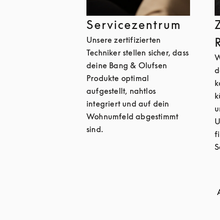
Servicezentrum
Unsere zertifizierten
Techniker stellen sicher, dass
W
deine Bang & Olufsen
d
Produkte optimal
k
aufgestellt, nahtlos
k
integriert und auf dein
u
Wohnumfeld abgestimmt
U
sind.
f
S