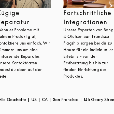
Zügige
Fortschrittliche
Reparatur
Integrationen
enn es Probleme mit
Unsere Experten von Bang
einem Produkt gibt,
& Olufsen San Francisco
ontaktiere uns einfach. Wir
Flagship sorgen bei dir zu
ümmern uns um eine
Hause für ein individuelles
mfassende Reparatur.
Erlebnis – von der
nsere Kontaktdaten
Erstberatung bis hin zur
indest du oben auf der
finalen Einrichtung des
eite.
Produktes.
Alle Geschäfte
US
CA
San Francisco
146 Geary Stree