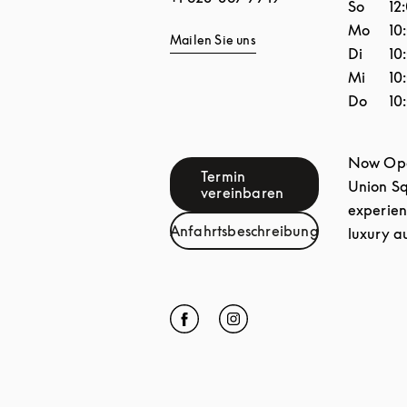
So
12
Mo
10
Mailen Sie uns
Di
10
Mi
10
Do
10
Now Open
Termin
Union Sq
Link Opens in New Tab
vereinbaren
experien
Anfahrtsbeschreibung
luxury au
Link Opens in New Tab
Click to open Facebook
Link Opens in New Tab
Click to open Instagram
Link Opens in New Tab