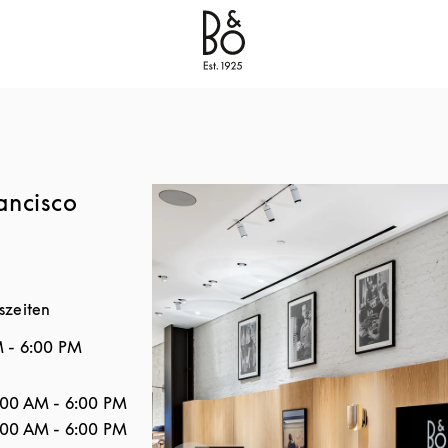
Bang & Olufsen - Exist to Create
Link Opens in New
ancisco
szeiten
M
-
6:00 PM
tag
Stunden
:00 AM
-
6:00 PM
:00 AM
-
6:00 PM