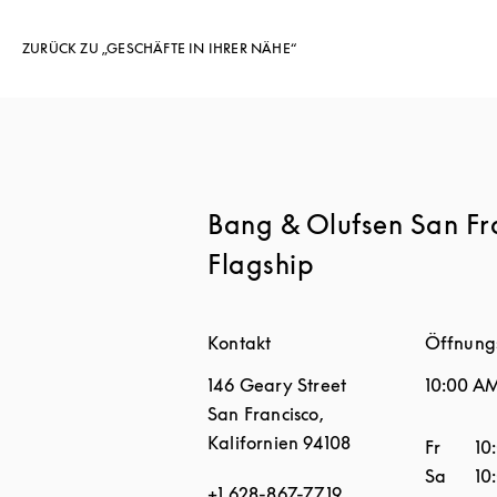
ZURÜCK ZU „GESCHÄFTE IN IHRER NÄHE“
Bang & Olufsen San Fr
Flagship
Kontakt
Öffnung
146 Geary Street
10:00 A
San Francisco
,
Kalifornien
94108
Wochen
Fr
10
Sa
10
+1 628-867-7719