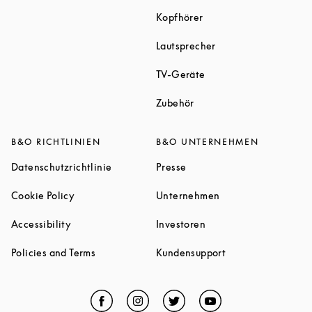
Link Opens in New Tab
Kopfhörer
Link Opens in New T
Lautsprecher
Link Opens in New Tab
TV-Geräte
Link Opens in New Tab
Zubehör
B&O RICHTLINIEN
B&O UNTERNEHMEN
Link Opens in New Tab
Link Opens in New Tab
Datenschutzrichtlinie
Presse
Link Opens in New Tab
Link Opens in New 
Cookie Policy
Unternehmen
Link Opens in New Tab
Link Opens in New Tab
Accessibility
Investoren
Link Opens in New Tab
Link Opens in New
Policies and Terms
Kundensupport
Facebook
Link Opens in New Tab
Instagram
Link Opens in New Tab
Twitter
Link Opens in New Tab
YouTube
Link Opens in Ne