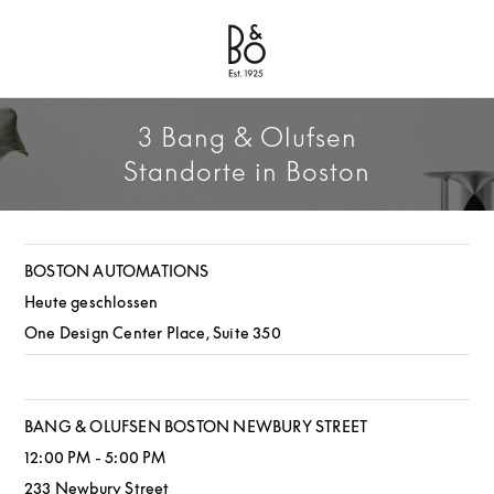
Bang & Olufsen - Exist to Create
Link Opens in New Tab
3 Bang & Olufsen
Standorte in Boston
BOSTON AUTOMATIONS
Heute geschlossen
One Design Center Place, Suite 350
BANG & OLUFSEN BOSTON NEWBURY STREET
12:00 PM
-
5:00 PM
233 Newbury Street