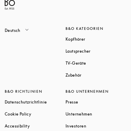
B&O KATEGORIEN
Deutsch
Link Opens in New Tab
Kopfhörer
Link Opens in New T
Lautsprecher
Link Opens in New Tab
TV-Geräte
Link Opens in New Tab
Zubehör
B&O RICHTLINIEN
B&O UNTERNEHMEN
Link Opens in New Tab
Link Opens in New Tab
Datenschutzrichtlinie
Presse
Link Opens in New Tab
Link Opens in New 
Cookie Policy
Unternehmen
Link Opens in New Tab
Link Opens in New Tab
Accessibility
Investoren