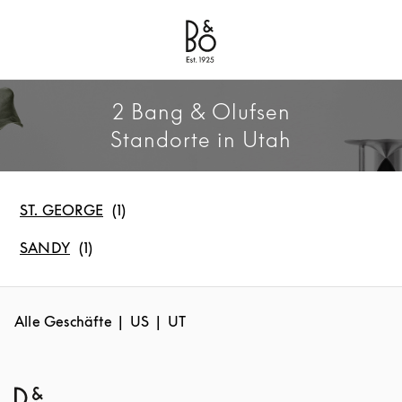
Bang & Olufsen - Exist to Create
Link Opens in New Tab
2 Bang & Olufsen
Standorte in Utah
ST. GEORGE
SANDY
Alle Geschäfte
US
UT