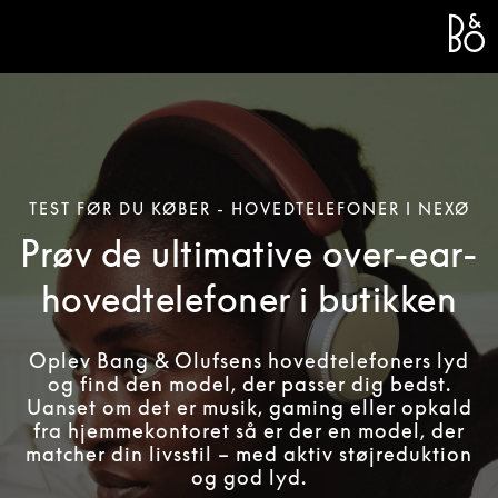
Bang 
L
TEST FØR DU KØBER - HOVEDTELEFONER I NEXØ
Prøv de ultimative over-ear-
hovedtelefoner i butikken
Oplev Bang & Olufsens hovedtelefoners lyd
og find den model, der passer dig bedst.
Uanset om det er musik, gaming eller opkald
fra hjemmekontoret så er der en model, der
matcher din livsstil – med aktiv støjreduktion
og god lyd.