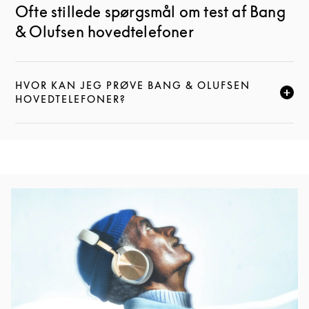
Ofte stillede spørgsmål om test af Bang
& Olufsen hovedtelefoner
HVOR KAN JEG PRØVE BANG & OLUFSEN
CLICK TO EXPAND THIS DESCRIPTION AND CONTI
HOVEDTELEFONER?
Event Image