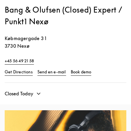
Bang & Olufsen (Closed) Expert /
Punkt1 Nexø
Købmagergade 3 1
3730
Nexø
+45 56 49 21 58
Link Opens in New Tab
Link Opens in New T
Get Directions
Send en e-mail
Book demo
Closed Today
Event Image