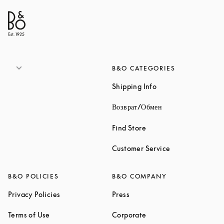
B&O CATEGORIES
Link Opens in New 
Shipping Info
Link Opens in New
Возврат/Обмен
Link Opens in New Tab
Find Store
Link Opens in 
Customer Service
B&O POLICIES
B&O COMPANY
Link Opens in New Tab
Link Opens in New Tab
Privacy Policies
Press
Link Opens in New Tab
Link Opens in New Tab
Terms of Use
Corporate