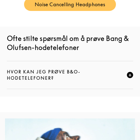
Noise Cancelling Headphones
Link Opens in New Tab
Ofte stilte spørsmål om å prøve Bang &
Olufsen-hodetelefoner
HVOR KAN JEG PRØVE B&O-
CLICK TO EXPAND THIS DESCRIPTION AND CONTI
HODETELEFONER?
Event Image