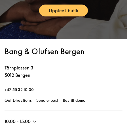
Upplev i butik
Link Opens in New Tab
Bang & Olufsen Bergen
Tårnplassen 3
5012
Bergen
+47 55 32 10 00
Link Opens in New Tab
Link Opens in New Ta
Get Directions
Send e-post
Bestill demo
10:00
-
15:00