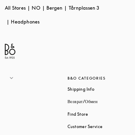
All Stores
NO
Bergen
Tårnplassen 3
Headphones
B&O CATEGORIES
Link Opens in New 
Shipping Info
Link Opens in New
Возврат/Обмен
Link Opens in New Tab
Find Store
Link Opens in 
Customer Service