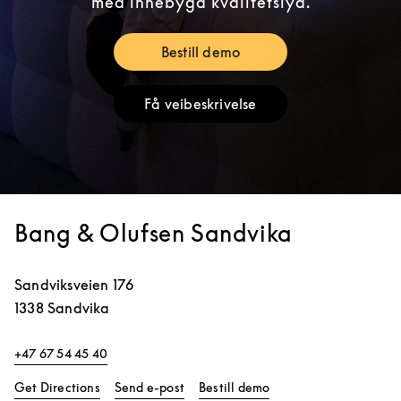
med innebygd kvalitetslyd.
Bestill demo
Link Opens in New Tab
Få veibeskrivelse
Link Opens in New Tab
Bang & Olufsen Sandvika
Sandviksveien 176
1338
Sandvika
+47 67 54 45 40
Link Opens in New Tab
Link Opens in New Ta
Get Directions
Send e-post
Bestill demo