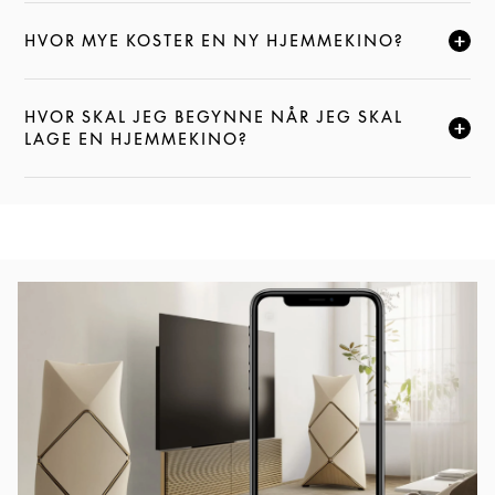
HVOR MYE KOSTER EN NY HJEMMEKINO?
CLICK TO EXPAND THIS DESCRIPTION AND CONTI
HVOR SKAL JEG BEGYNNE NÅR JEG SKAL
CLICK TO EXPAND THIS DESCRIPTION AND CONTI
LAGE EN HJEMMEKINO?
Event Image