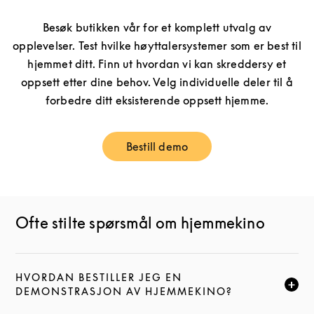
Besøk butikken vår for et komplett utvalg av
opplevelser. Test hvilke høyttalersystemer som er best til
hjemmet ditt. Finn ut hvordan vi kan skreddersy et
oppsett etter dine behov. Velg individuelle deler til å
forbedre ditt eksisterende oppsett hjemme.
Bestill demo
Link Opens in New Tab
Ofte stilte spørsmål om hjemmekino
HVORDAN BESTILLER JEG EN
CLICK TO EXPAND THIS DESCRIPTION AND CONTI
DEMONSTRASJON AV HJEMMEKINO?