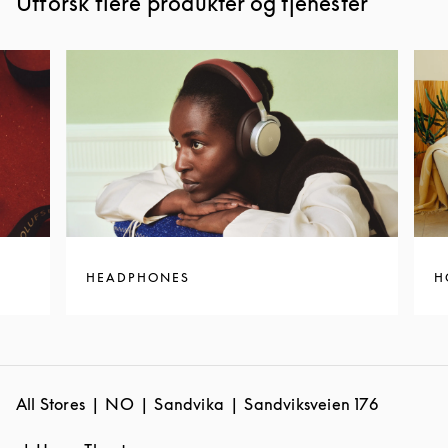
Utforsk flere produkter og tjenester
HEADPHONES
H
All Stores
NO
Sandvika
Sandviksveien 176