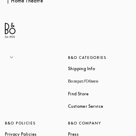
Home Theatre
B&O CATEGORIES
Link Opens in New 
Shipping Info
Link Opens in New
Возврат/Обмен
Link Opens in New Tab
Find Store
Link Opens in 
Customer Service
B&O POLICIES
B&O COMPANY
Link Opens in New Tab
Link Opens in New Tab
Privacy Policies
Press