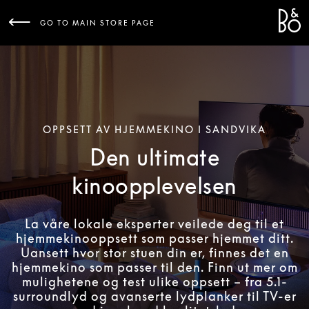
Bang 
L
GO TO MAIN STORE PAGE
OPPSETT AV HJEMMEKINO I SANDVIKA
Den ultimate
kinoopplevelsen
La våre lokale eksperter veilede deg til et
hjemmekinooppsett som passer hjemmet ditt.
Uansett hvor stor stuen din er, finnes det en
hjemmekino som passer til den. Finn ut mer om
mulighetene og test ulike oppsett – fra 5.1-
surroundlyd og avanserte lydplanker til TV-er