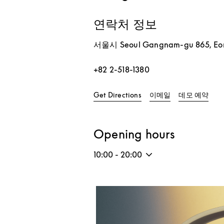
연락처 정보
서울시
Seoul
Gangnam-gu
865, Eo
+82 2-518-1380
Link Opens in New Tab
Link
Get Directions
이메일
데모 예약
Opening hours
10:00
-
20:00
Event Image