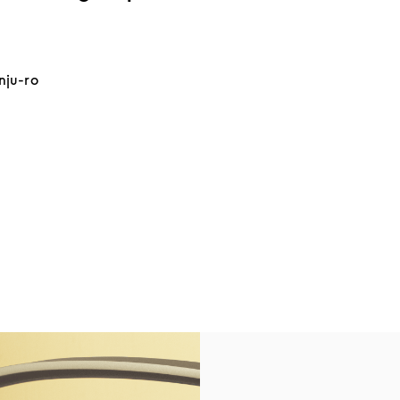
nju-ro
 Opens in New Tab