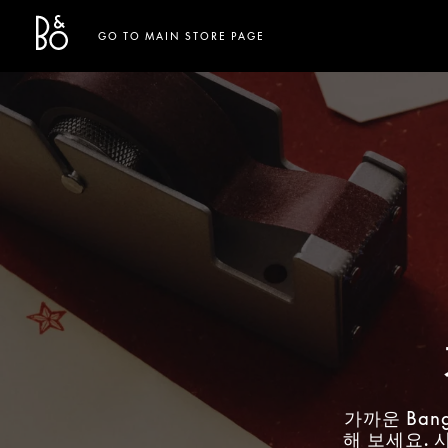
Bang & Olufsen - Exist to Create
Link Opens in New Tab
GO TO MAIN STORE PAGE
가까운 Ban
해 보세요. 