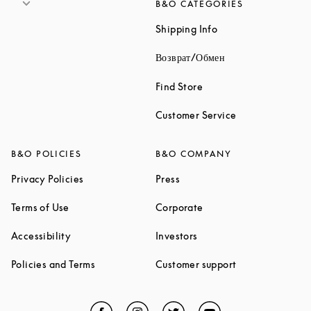
B&O CATEGORIES
Link Opens in New 
Shipping Info
Link Opens in New
Возврат/Обмен
Link Opens in New Tab
Find Store
Link Opens in 
Customer Service
B&O POLICIES
B&O COMPANY
Link Opens in New Tab
Link Opens in New Tab
Privacy Policies
Press
Link Opens in New Tab
Link Opens in New Tab
Terms of Use
Corporate
Link Opens in New Tab
Link Opens in New Tab
Accessibility
Investors
Link Opens in New Tab
Link Opens in 
Policies and Terms
Customer support
Facebook
Link Opens in New Tab
Instagram
Link Opens in New Tab
Twitter
Link Opens in New Tab
YouTube
Link Opens in Ne