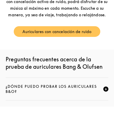
con cancelación activa de ruido, podrá disfrutar de su
música al máximo en cada momento. Escuche a su
manera, ya sea de viaje, trabajando o relajándose.
Auriculares con cancelación de ruido
Link Opens in New Tab
Preguntas frecuentes acerca de la
prueba de auriculares Bang & Olufsen
¿DÓNDE PUEDO PROBAR LOS AURICULARES
CLICK TO EXPAND THIS DESCRIPTION AND CONTI
B&O?