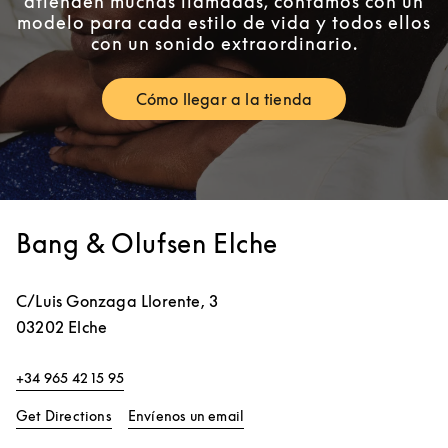
atienden muchas llamadas, contamos con un
modelo para cada estilo de vida y todos ellos
con un sonido extraordinario.
Cómo llegar a la tienda
Link Opens in New Tab
Bang & Olufsen Elche
C/Luis Gonzaga Llorente, 3
03202
Elche
+34 965 42 15 95
Link Opens in New Tab
Get Directions
Envíenos un email