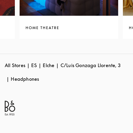
HOME THEATRE
H
All Stores
ES
Elche
C/Luis Gonzaga Llorente, 3
Headphones