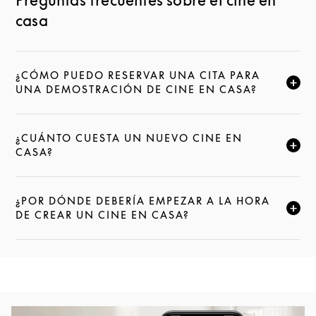
casa
¿CÓMO PUEDO RESERVAR UNA CITA PARA
HAZ CLIC PARA AMPLIAR ESTA DESCRIPCIÓN Y SE
UNA DEMOSTRACIÓN DE CINE EN CASA?
¿CUÁNTO CUESTA UN NUEVO CINE EN
HAZ CLIC PARA AMPLIAR ESTA DESCRIPCIÓN Y SE
CASA?
¿POR DÓNDE DEBERÍA EMPEZAR A LA HORA
HAZ CLIC PARA AMPLIAR ESTA DESCRIPCIÓN Y SE
DE CREAR UN CINE EN CASA?
Imagen del evento