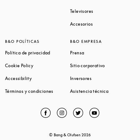
Link Opens in New Ta
Televisores
Link Opens in New Ta
Accesorios
B&O POLÍTICAS
B&O EMPRESA
Link Opens in New Tab
Link Opens in New Tab
Política de privacidad
Prensa
Link Opens in New Tab
Link Opens in N
Cookie Policy
Sitio corporativo
Link Opens in New Tab
Link Opens in New Tab
Accessibility
Inversores
Link Opens in New Tab
Link Opens in 
Términos y condiciones
Asistencia técnica
Facebook
Link Opens in New Tab
Instagram
Link Opens in New Tab
Twitter
Link Opens in New Tab
YouTube
Link Opens in Ne
© Bang & Olufsen
2026