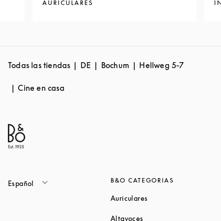
AURICULARES
I
Todas las tiendas
DE
Bochum
Hellweg 5-7
Cine en casa
B&O CATEGORIAS
Español
Link Opens in New Ta
Auriculares
Link Opens in New Tab
Altavoces