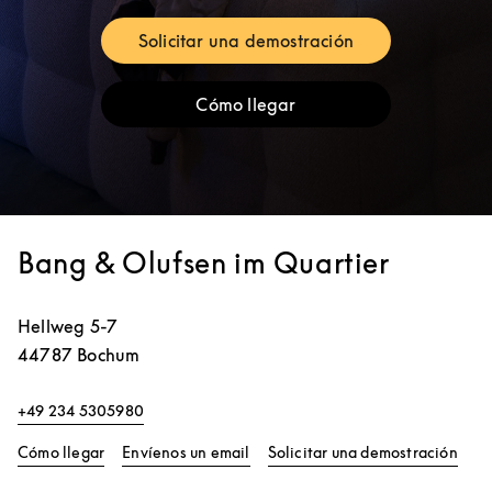
Solicitar una demostración
Link Opens in New Tab
Cómo llegar
Link Opens in New Tab
Bang & Olufsen im Quartier
Hellweg 5-7
44787
Bochum
+49 234 5305980
Link Opens in New Tab
Link
Cómo llegar
Envíenos un email
Solicitar una demostración