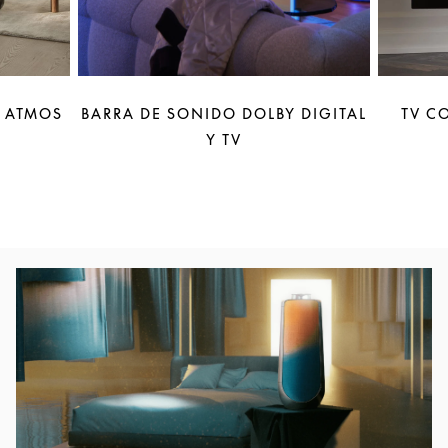
Y ATMOS
BARRA DE SONIDO DOLBY DIGITAL
TV C
Y TV
Imagen del evento