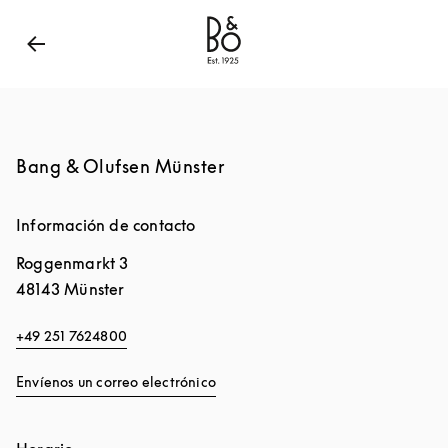
Bang & Olufsen - Exist to create
Link Opens in New
Bang & Olufsen Münster
Información de contacto
Roggenmarkt 3
48143
Münster
+49 251 7624800
Envíenos un correo electrónico