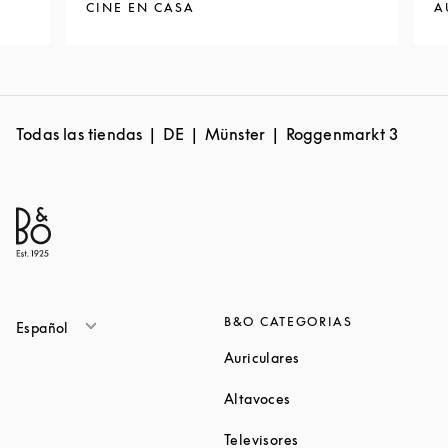
CINE EN CASA
A
Todas las tiendas
DE
Münster
Roggenmarkt 3
B&O CATEGORIAS
Español
Link Opens in New Ta
Auriculares
Link Opens in New Tab
Altavoces
Link Opens in New Ta
Televisores