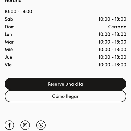
Horario
10:00
-
18:00
Día de la semana
Horario
Sáb
10:00
-
18:00
Dom
Cerrado
Lun
10:00
-
18:00
Mar
10:00
-
18:00
Mié
10:00
-
18:00
Jue
10:00
-
18:00
Vie
10:00
-
18:00
Reserve una cita
Link Opens in New Tab
Cómo llegar
Link Opens in New Tab
Click to open Facebook
Link Opens in New Tab
Click to open Instagram
Link Opens in New Tab
Click to open Whatsapp
Link Opens in New Tab