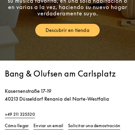
su música favorita, en una sola habitación o
en varias a la vez, haciendo su nuevo hogar
verdaderamente suyo.
Descubrir en tienda
Link Opens in New Tab
Bang & Olufsen am Carlsplatz
Kasernenstraße 17-19
40213
Düsseldorf
Renania del Norte-Westfalia
+49 211 325520
Link Opens in New Tab
Link Op
Cómo llegar
Enviar un email
Solicitar una demostración