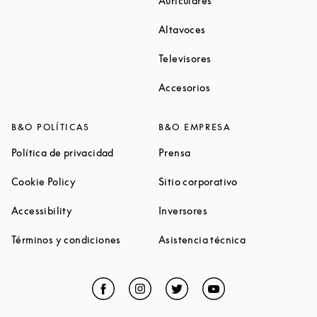
Auriculares
Link Opens in New Tab
Altavoces
Link Opens in New Ta
Televisores
Link Opens in New Ta
Accesorios
B&O POLÍTICAS
B&O EMPRESA
Link Opens in New Tab
Link Opens in New Tab
Política de privacidad
Prensa
Link Opens in New Tab
Link Opens in N
Cookie Policy
Sitio corporativo
Link Opens in New Tab
Link Opens in New Tab
Accessibility
Inversores
Link Opens in New Tab
Link Opens in 
Términos y condiciones
Asistencia técnica
Facebook
Link Opens in New Tab
Instagram
Link Opens in New Tab
Twitter
Link Opens in New Tab
YouTube
Link Opens in Ne