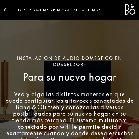
Bang &
L
IR A LA PÁGINA PRINCIPAL DE LA TIENDA
INSTALACIÓN DE AUDIO DOMÉSTICO EN
DÜSSELDORF
Para su nuevo hogar
Vea y oiga las distintas maneras en que
puede configurar los altavoces conectados de
Bang & Olufsen y conozca las diversas
posibilidades para su nuevo hogar en su
tienda más cercana. El sistema multiroom
conectado por wifi le permite decidir
exactamente cuándo y dónde desea escuchar