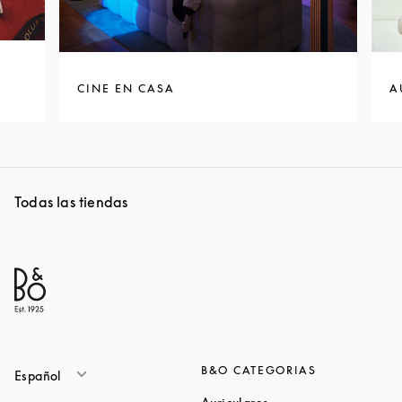
CINE EN CASA
A
Todas las tiendas
B&O CATEGORIAS
Español
Link Opens in New Ta