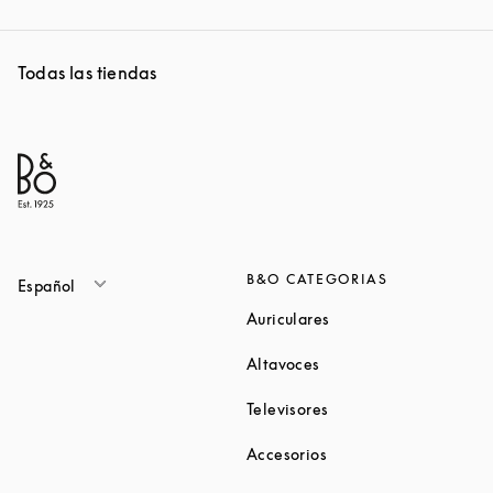
Todas las tiendas
B&O CATEGORIAS
Español
Link Opens in New Ta
Auriculares
Link Opens in New Tab
Altavoces
Link Opens in New Ta
Televisores
Link Opens in New Ta
Accesorios