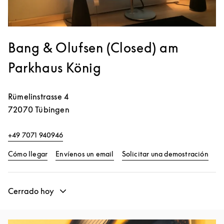
Bang & Olufsen (Closed) am
Parkhaus König
Rümelinstrasse 4
72070
Tübingen
+49 7071 940946
Link Opens in New Tab
Link
Cómo llegar
Envíenos un email
Solicitar una demostración
Cerrado hoy