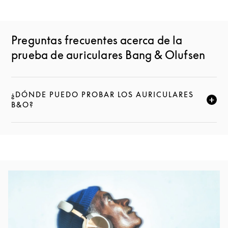
Preguntas frecuentes acerca de la
prueba de auriculares Bang & Olufsen
¿DÓNDE PUEDO PROBAR LOS AURICULARES
HAZ CLIC PARA AMPLIAR ESTA DESCRIPCIÓN Y SE
B&O?
Imagen del evento