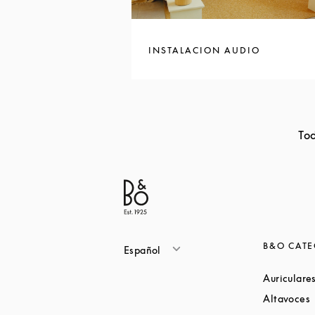
INSTALACION AUDIO
Tod
B&O CATE
Español
Auriculare
L
Altavoces