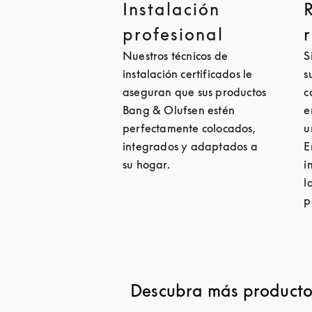
Instalación
profesional
Nuestros técnicos de
S
instalación certificados le
s
aseguran que sus productos
c
Bang & Olufsen estén
e
perfectamente colocados,
u
integrados y adaptados a
E
su hogar.
i
l
p
Descubra más productos