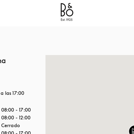
Bang & Olufsen - Exist to create
Link Opens in New
na
 a las
17:00
a semana
Horario
08:00
-
17:00
08:00
-
12:00
Cerrado
08:00
-
17:00