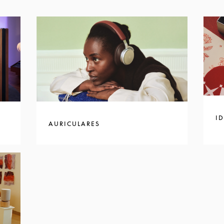
I
AURICULARES