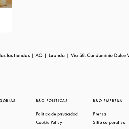
as las tiendas
AO
Luanda
Via S8, Condominio Dolce 
GORIAS
B&O POLÍTICAS
B&O EMPRESA
Link Opens in New Tab
Link Opens in New Tab
Link Opens 
s
Política de privacidad
Prensa
ink Opens in New Tab
Link Opens in New Tab
L
Cookie Policy
Sitio corporativo