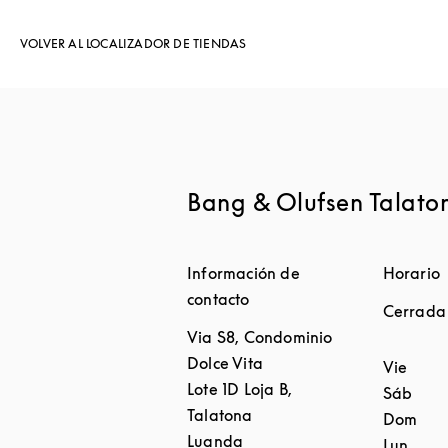
VOLVER AL LOCALIZADOR DE TIENDAS
Bang & Olufsen Talato
Información de
Horario
contacto
Cerrada
Via S8, Condominio
Dolce Vita
Día de l
Vie
Lote 1D Loja B,
Sáb
Talatona
Dom
Luanda
Lun