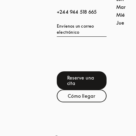
Mar
+244 944 518 665
Mié
Jue
Envíenos un correo
electrónico
Reserve una
Link Opens in New Tab
cita
Cómo llegar
Link Opens in New Tab