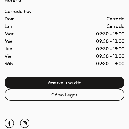
Horario
Cerrado hoy
Día de la semana
Horario
Dom
Cerrado
Lun
Cerrado
Mar
09:30
-
18:00
Mié
09:30
-
18:00
Jue
09:30
-
18:00
Vie
09:30
-
18:00
Sáb
09:30
-
18:00
Reserve una cita
Link Opens in New Tab
Cómo llegar
Link Opens in New Tab
Click to open Facebook
Link Opens in New Tab
Click to open Instagram
Link Opens in New Tab