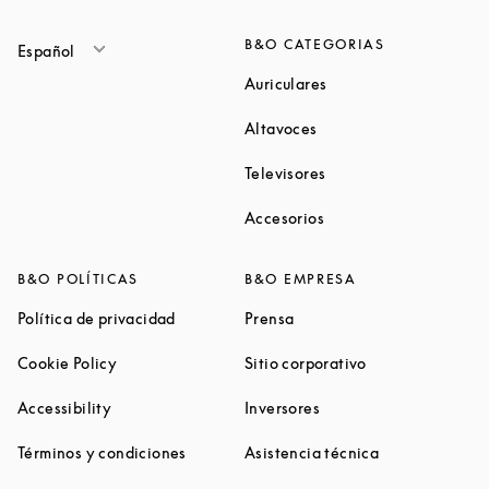
B&O CATEGORIAS
Español
Link Opens in New Ta
Auriculares
Link Opens in New Tab
Altavoces
Link Opens in New Ta
Televisores
Link Opens in New Ta
Accesorios
B&O POLÍTICAS
B&O EMPRESA
Link Opens in New Tab
Link Opens in New Tab
Política de privacidad
Prensa
Link Opens in New Tab
Link Opens in N
Cookie Policy
Sitio corporativo
Link Opens in New Tab
Link Opens in New Tab
Accessibility
Inversores
Link Opens in New Tab
Link Opens in 
Términos y condiciones
Asistencia técnica