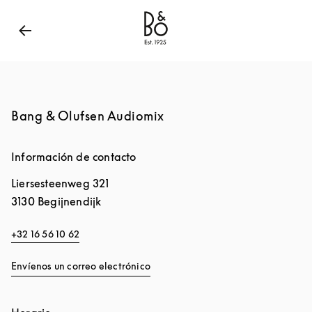
Bang & Olufsen - Exist to create
Link Opens in New
Bang & Olufsen Audiomix
Información de contacto
Liersesteenweg 321
3130
Begijnendijk
+32 16 56 10 62
Envíenos un correo electrónico