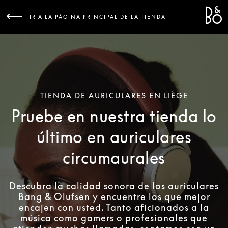
Bang &
L
IR A LA PÁGINA PRINCIPAL DE LA TIENDA
TIENDA DE AURICULARES EN LIÈGE
Pruebe en nuestra tienda lo
último en auriculares
circumaurales
Descubra la calidad sonora de los auriculares
Bang & Olufsen y encuentre los que mejor
encajen con usted. Tanto aficionados a la
música como gamers o profesionales que