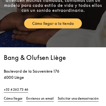
atienden muchas llamadas, contamos con un
modelo para cada estilo de vida y todos ellos
con un sonido extraordinario.
Cómo llegar a la tienda
Link Opens in New Tab
Bang & Olufsen Liège
Boulevard de la Sauvenière 176
4000
Liège
+32 4 262 73 46
Link Opens in New Tab
Link
Cómo llegar
Envíenos un email
Solicitar una demostración