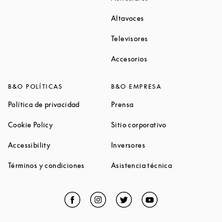
Link Opens in New Tab
Altavoces
Link Opens in New Ta
Televisores
Link Opens in New Ta
Accesorios
B&O POLÍTICAS
B&O EMPRESA
Link Opens in New Tab
Link Opens in New Tab
Política de privacidad
Prensa
Link Opens in New Tab
Link Opens in N
Cookie Policy
Sitio corporativo
Link Opens in New Tab
Link Opens in New Tab
Accessibility
Inversores
Link Opens in New Tab
Link Opens in 
Términos y condiciones
Asistencia técnica
Facebook
Link Opens in New Tab
Instagram
Link Opens in New Tab
Twitter
Link Opens in New Tab
YouTube
Link Opens in Ne