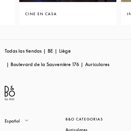
CINE EN CASA
I
Todas las tiendas
BE
Liège
Boulevard de la Sauvenière 176
Auriculares
B&O CATEGORIAS
Español
Link Opens in New Ta
Auriculares