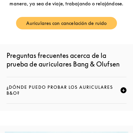
manera, ya sea de viaje, trabajando o relajándose.
Auriculares con cancelación de ruido
Link Opens in New Tab
Preguntas frecuentes acerca de la
prueba de auriculares Bang & Olufsen
¿DÓNDE PUEDO PROBAR LOS AURICULARES
HAZ CLIC PARA AMPLIAR ESTA DESCRIPCIÓN Y SE
B&O?