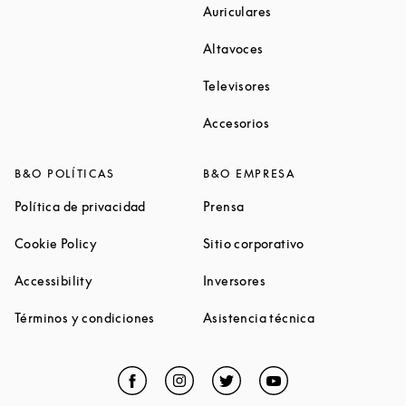
Link Opens in New Ta
Auriculares
Link Opens in New Tab
Altavoces
Link Opens in New Ta
Televisores
Link Opens in New Ta
Accesorios
B&O POLÍTICAS
B&O EMPRESA
Link Opens in New Tab
Link Opens in New Tab
Política de privacidad
Prensa
Link Opens in New Tab
Link Opens in N
Cookie Policy
Sitio corporativo
Link Opens in New Tab
Link Opens in New Tab
Accessibility
Inversores
Link Opens in New Tab
Link Opens in 
Términos y condiciones
Asistencia técnica
Facebook
Link Opens in New Tab
Instagram
Link Opens in New Tab
Twitter
Link Opens in New Tab
YouTube
Link Opens in Ne