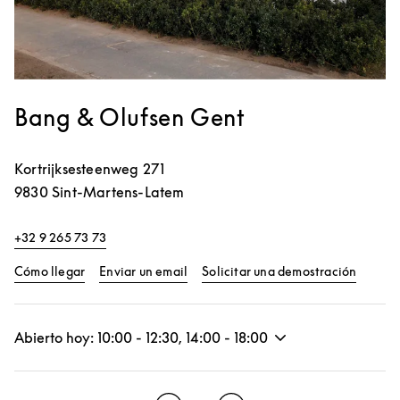
Bang & Olufsen Gent
Kortrijksesteenweg 271
9830
Sint-Martens-Latem
+32 9 265 73 73
Link Opens in New Tab
Link Op
Cómo llegar
Enviar un email
Solicitar una demostración
Abierto hoy:
10:00
-
12:30
,
14:00
-
18:00