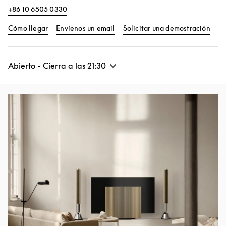
+86 10 6505 0330
Link Opens in New Tab
Link
Cómo llegar
Envíenos un email
Solicitar una demostración
Abierto - Cierra a las
21:30
Imagen del evento