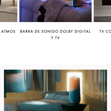
Y ATMOS
BARRA DE SONIDO DOLBY DIGITAL
TV C
Y TV
Imagen del evento