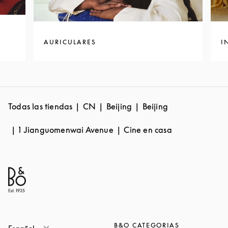
AURICULARES
I
Todas las tiendas
CN
Beijing
Beijing
1 Jianguomenwai Avenue
Cine en casa
B&O CATEGORIAS