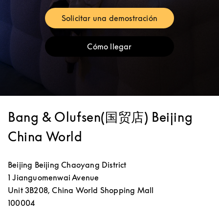
Solicitar una demostración
Link Opens in New Tab
Cómo llegar
Link Opens in New Tab
Bang & Olufsen(国贸店) Beijing
China World
Beijing
Beijing
Chaoyang District
1 Jianguomenwai Avenue
Unit 3B208, China World Shopping Mall
100004