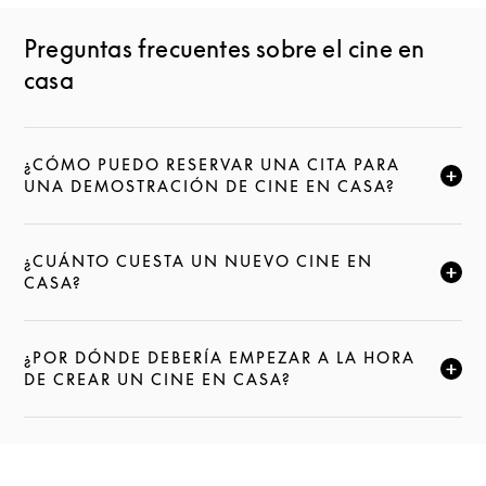
Preguntas frecuentes sobre el cine en
casa
¿CÓMO PUEDO RESERVAR UNA CITA PARA
HAZ CLIC PARA AMPLIAR ESTA DESCRIPCIÓN Y SE
UNA DEMOSTRACIÓN DE CINE EN CASA?
¿CUÁNTO CUESTA UN NUEVO CINE EN
HAZ CLIC PARA AMPLIAR ESTA DESCRIPCIÓN Y SE
CASA?
¿POR DÓNDE DEBERÍA EMPEZAR A LA HORA
HAZ CLIC PARA AMPLIAR ESTA DESCRIPCIÓN Y SE
DE CREAR UN CINE EN CASA?