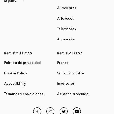
Español
Link Opens in New Ta
Auriculares
Link Opens in New Tab
Altavoces
Link Opens in New Ta
Televisores
Link Opens in New Ta
Accesorios
B&O POLÍTICAS
B&O EMPRESA
Link Opens in New Tab
Link Opens in New Tab
Política de privacidad
Prensa
Link Opens in New Tab
Link Opens in N
Cookie Policy
Sitio corporativo
Link Opens in New Tab
Link Opens in New Tab
Accessibility
Inversores
Link Opens in New Tab
Link Opens in 
Términos y condiciones
Asistencia técnica
Facebook
Link Opens in New Tab
Instagram
Link Opens in New Tab
Twitter
Link Opens in New Tab
YouTube
Link Opens in Ne