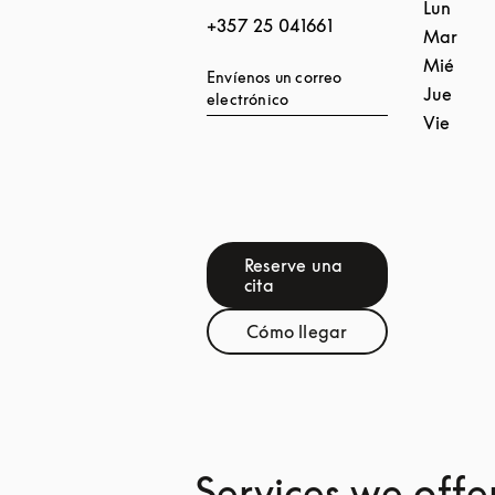
Lun
+357 25 041661
Mar
Mié
Envíenos un correo
Jue
electrónico
Vie
Reserve una
Link Opens in New Tab
cita
Cómo llegar
Link Opens in New Tab
Services we offe