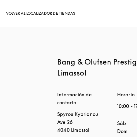
VOLVER AL LOCALIZADOR DE TIENDAS
Bang & Olufsen Prestig
Limassol
Información de
Horario
contacto
10:00
-
1
Spyrou Kyprianou
Ave 26
Día de l
Sáb
4040
Limassol
Dom