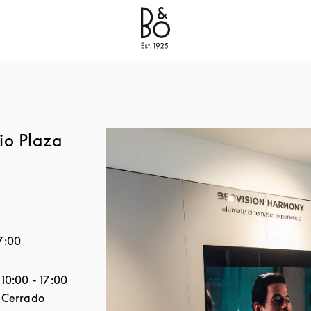
Bang & Olufsen - Exist to create
Link Opens in New
io Plaza
7:00
a semana
Horario
10:00
-
17:00
Cerrado