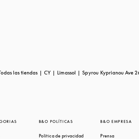
Todas las tiendas
CY
Limassol
Spyrou Kyprianou Ave 2
GORIAS
B&O POLÍTICAS
B&O EMPRESA
Link Opens in New Tab
Link Opens in New Tab
Link Opens 
s
Política de privacidad
Prensa