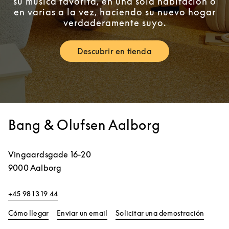
su música favorita, en una sola habitación o
en varias a la vez, haciendo su nuevo hogar
verdaderamente suyo.
Descubrir en tienda
Link Opens in New Tab
Bang & Olufsen Aalborg
Vingaardsgade 16-20
9000
Aalborg
+45 98 13 19 44
Link Opens in New Tab
Link Op
Cómo llegar
Enviar un email
Solicitar una demostración