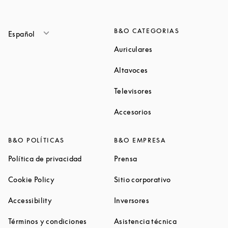
B&O CATEGORIAS
Español
Link Opens in New Ta
Auriculares
Link Opens in New Tab
Altavoces
Link Opens in New Ta
Televisores
Link Opens in New Ta
Accesorios
B&O POLÍTICAS
B&O EMPRESA
Link Opens in New Tab
Link Opens in New Tab
Política de privacidad
Prensa
Link Opens in New Tab
Link Opens in N
Cookie Policy
Sitio corporativo
Link Opens in New Tab
Link Opens in New Tab
Accessibility
Inversores
Link Opens in New Tab
Link Opens in 
Términos y condiciones
Asistencia técnica