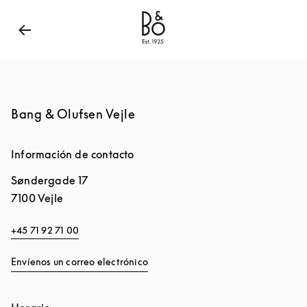
Bang & Olufsen - Exist to create
Link Opens in New
Bang & Olufsen Vejle
Información de contacto
Søndergade 17
7100
Vejle
+45 71 92 71 00
Envíenos un correo electrónico