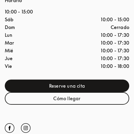
Horario
10:00
-
15:00
Día de la semana
Horario
Sáb
10:00
-
15:00
Dom
Cerrado
Lun
10:00
-
17:30
Mar
10:00
-
17:30
Mié
10:00
-
17:30
Jue
10:00
-
17:30
Vie
10:00
-
18:00
Reserve una cita
Link Opens in New Tab
Cómo llegar
Link Opens in New Tab
Click to open Facebook
Link Opens in New Tab
Click to open Instagram
Link Opens in New Tab