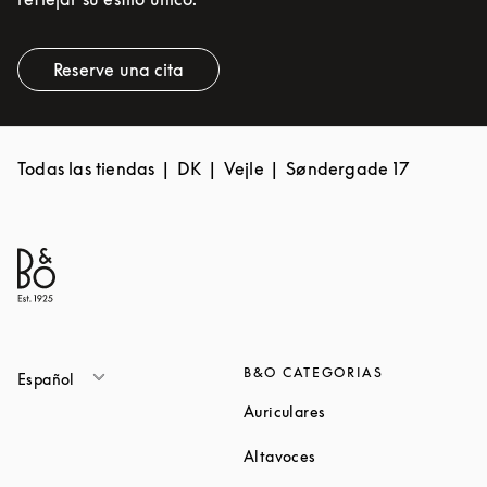
Reserve una cita
Link Opens in New Tab
Todas las tiendas
DK
Vejle
Søndergade 17
B&O CATEGORIAS
Español
Link Opens in New Ta
Auriculares
Link Opens in New Tab
Altavoces