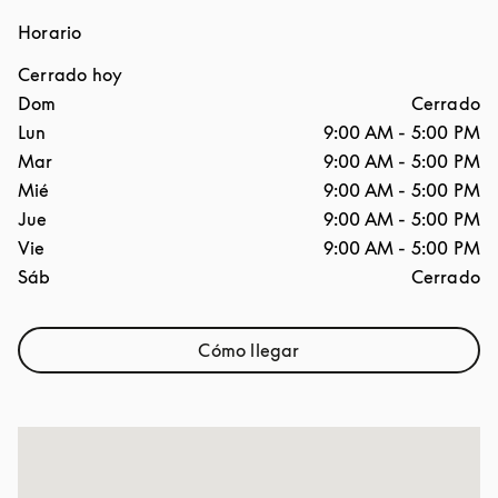
Horario
Cerrado hoy
Día de la semana
Horario
Dom
Cerrado
Lun
9:00 AM
-
5:00 PM
Mar
9:00 AM
-
5:00 PM
Mié
9:00 AM
-
5:00 PM
Jue
9:00 AM
-
5:00 PM
Vie
9:00 AM
-
5:00 PM
Sáb
Cerrado
Cómo llegar
Link Opens in New Tab