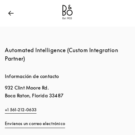
Bang & Olufsen - Exist to create
Link Opens in New
Automated Intelligence (Custom Integration
Partner)
Información de contacto
932 Clint Moore Rd.
Boca Raton
,
Florida
33487
+1 561-212-0633
Envíenos un correo electrónico