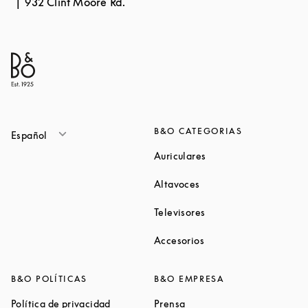
932 Clint Moore Rd.
B&O CATEGORIAS
Español
Link Opens in New Ta
Auriculares
Link Opens in New Tab
Altavoces
Link Opens in New Ta
Televisores
Link Opens in New Ta
Accesorios
B&O POLÍTICAS
B&O EMPRESA
Link Opens in New Tab
Link Opens in New Tab
Política de privacidad
Prensa