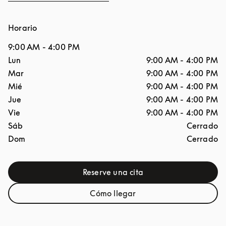
Horario
9:00 AM
-
4:00 PM
Día de la semana
Horario
Lun
9:00 AM
-
4:00 PM
Mar
9:00 AM
-
4:00 PM
Mié
9:00 AM
-
4:00 PM
Jue
9:00 AM
-
4:00 PM
Vie
9:00 AM
-
4:00 PM
Sáb
Cerrado
Dom
Cerrado
Reserve una cita
Link Opens in New Tab
Cómo llegar
Link Opens in New Tab