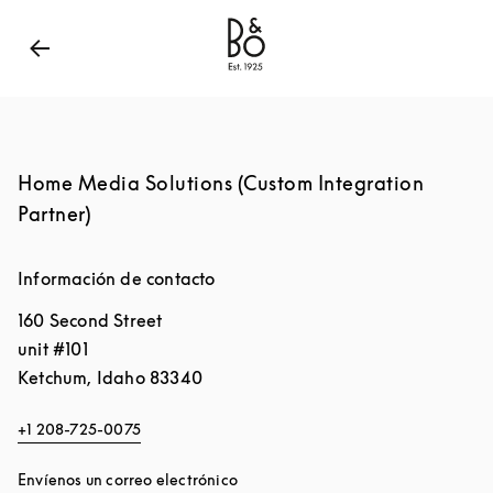
Bang & Olufsen - Exist to create
Link Opens in New
Home Media Solutions (Custom Integration
Partner)
Información de contacto
160 Second Street
unit #101
Ketchum
,
Idaho
83340
+1 208-725-0075
Envíenos un correo electrónico