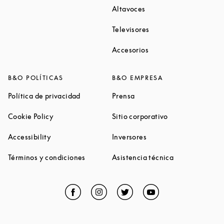
Link Opens in New Tab
Altavoces
Link Opens in New Ta
Televisores
Link Opens in New Ta
Accesorios
B&O POLÍTICAS
B&O EMPRESA
Link Opens in New Tab
Link Opens in New Tab
Política de privacidad
Prensa
Link Opens in New Tab
Link Opens in N
Cookie Policy
Sitio corporativo
Link Opens in New Tab
Link Opens in New Tab
Accessibility
Inversores
Link Opens in New Tab
Link Opens in 
Términos y condiciones
Asistencia técnica
Facebook
Link Opens in New Tab
Instagram
Link Opens in New Tab
Twitter
Link Opens in New Tab
YouTube
Link Opens in Ne