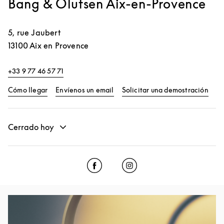
Bang & Olufsen Aix-en-Provence
5, rue Jaubert
13100
Aix en Provence
+33 9 77 46 57 71
Link Opens in New Tab
Link
Cómo llegar
Envíenos un email
Solicitar una demostración
Cerrado hoy
Click to open Facebook
Link Opens in New Tab
Click to open Instagram
Link Opens in New Tab
Imagen del evento