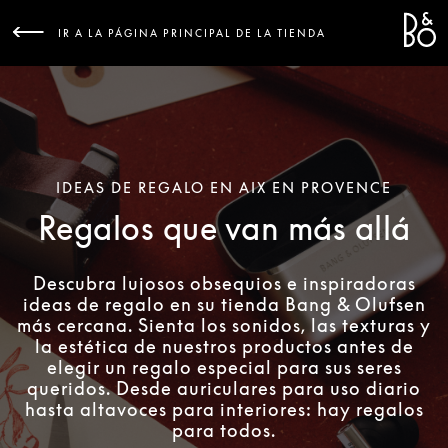
Bang &
L
IR A LA PÁGINA PRINCIPAL DE LA TIENDA
IDEAS DE REGALO EN AIX EN PROVENCE
Regalos que van más allá
Descubra lujosos obsequios e inspiradoras
ideas de regalo en su tienda Bang & Olufsen
más cercana. Sienta los sonidos, las texturas y
la estética de nuestros productos antes de
elegir un regalo especial para sus seres
queridos. Desde auriculares para uso diario
hasta altavoces para interiores: hay regalos
para todos.