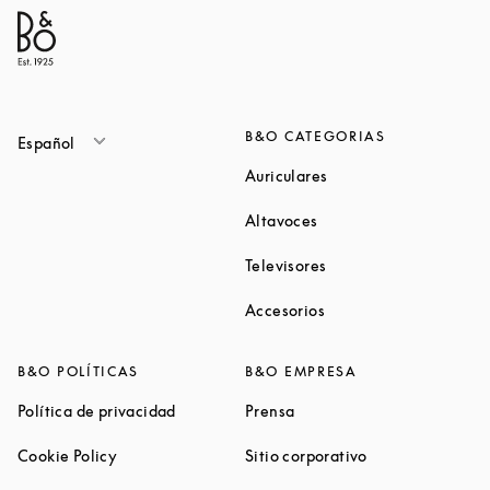
B&O CATEGORIAS
Español
Link Opens in New Ta
Auriculares
Link Opens in New Tab
Altavoces
Link Opens in New Ta
Televisores
Link Opens in New Ta
Accesorios
B&O POLÍTICAS
B&O EMPRESA
Link Opens in New Tab
Link Opens in New Tab
Política de privacidad
Prensa
Link Opens in New Tab
Link Opens in N
Cookie Policy
Sitio corporativo