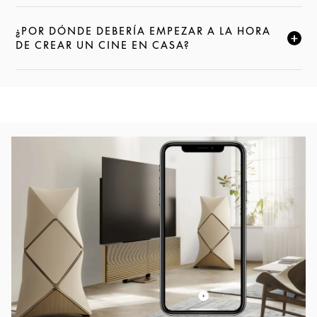
¿POR DÓNDE DEBERÍA EMPEZAR A LA HORA
HAZ CLIC PARA AMPLIAR ESTA DESCRIPCIÓN Y SE
DE CREAR UN CINE EN CASA?
Imagen del evento