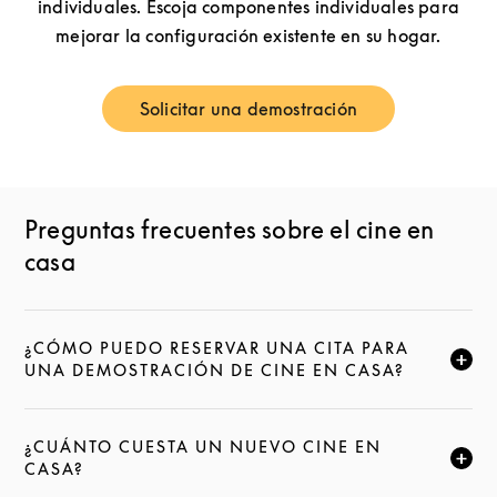
individuales. Escoja componentes individuales para
mejorar la configuración existente en su hogar.
Solicitar una demostración
Link Opens in New Tab
Preguntas frecuentes sobre el cine en
casa
¿CÓMO PUEDO RESERVAR UNA CITA PARA
HAZ CLIC PARA AMPLIAR ESTA DESCRIPCIÓN Y SE
UNA DEMOSTRACIÓN DE CINE EN CASA?
¿CUÁNTO CUESTA UN NUEVO CINE EN
HAZ CLIC PARA AMPLIAR ESTA DESCRIPCIÓN Y SE
CASA?