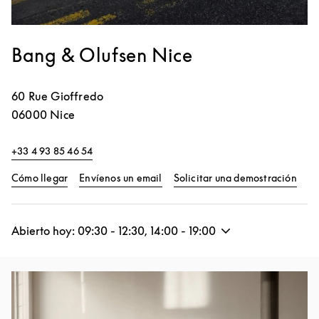
Bang & Olufsen Nice
60 Rue Gioffredo
06000
Nice
+33 4 93 85 46 54
Link Opens in New Tab
Link
Cómo llegar
Envíenos un email
Solicitar una demostración
Abierto hoy:
09:30
-
12:30
,
14:00
-
19:00
Imagen del evento