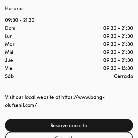
Horario
09:30
-
21:30
Día de la semana
Horario
Dom
09:30
-
21:30
Lun
09:30
-
21:30
Mar
09:30
-
21:30
Mié
09:30
-
21:30
Jue
09:30
-
21:30
Vie
09:30
-
15:30
Sáb
Cerrado
Visit our local website at https://www.bang-
olufsenil.com/
Reserve una cita
Link Opens in New Tab