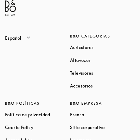
B&O CATEGORIAS
Español
Link Opens in New Ta
Auriculares
Link Opens in New Tab
Altavoces
Link Opens in New Ta
Televisores
Link Opens in New Ta
Accesorios
B&O POLÍTICAS
B&O EMPRESA
Link Opens in New Tab
Link Opens in New Tab
Política de privacidad
Prensa
Link Opens in New Tab
Link Opens in N
Cookie Policy
Sitio corporativo
Link Opens in New Tab
Link Opens in New Tab