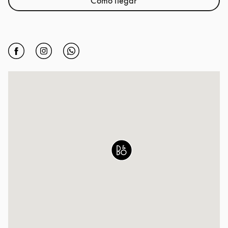
Cómo llegar
Link Opens in New Tab
Click to open Facebook
Link Opens in New Tab
Click to open Instagram
Link Opens in New Tab
Click to open Whatsapp
Link Opens in New Tab