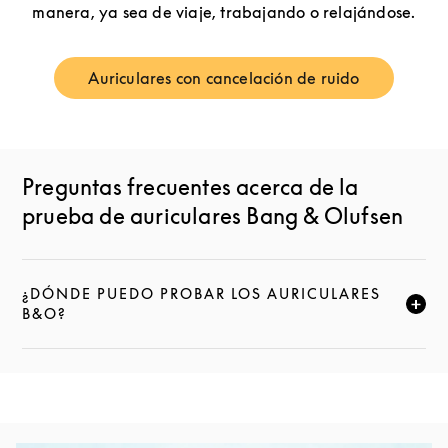
manera, ya sea de viaje, trabajando o relajándose.
Auriculares con cancelación de ruido
Link Opens in New Tab
Preguntas frecuentes acerca de la
prueba de auriculares Bang & Olufsen
¿DÓNDE PUEDO PROBAR LOS AURICULARES
HAZ CLIC PARA AMPLIAR ESTA DESCRIPCIÓN Y SE
B&O?