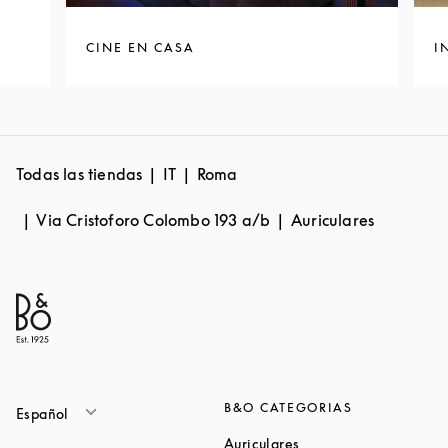
CINE EN CASA
I
Todas las tiendas
IT
Roma
Via Cristoforo Colombo 193 a/b
Auriculares
B&O CATEGORIAS
Español
Link Opens in New Ta
Auriculares