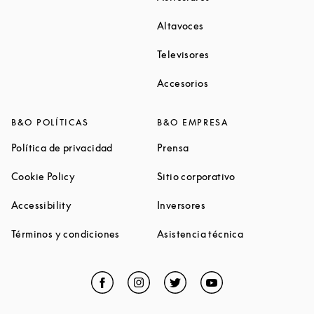
Link Opens in New Tab
Altavoces
Link Opens in New Ta
Televisores
Link Opens in New Ta
Accesorios
B&O POLÍTICAS
B&O EMPRESA
Link Opens in New Tab
Link Opens in New Tab
Política de privacidad
Prensa
Link Opens in New Tab
Link Opens in N
Cookie Policy
Sitio corporativo
Link Opens in New Tab
Link Opens in New Tab
Accessibility
Inversores
Link Opens in New Tab
Link Opens in 
Términos y condiciones
Asistencia técnica
Facebook
Link Opens in New Tab
Instagram
Link Opens in New Tab
Twitter
Link Opens in New Tab
YouTube
Link Opens in Ne