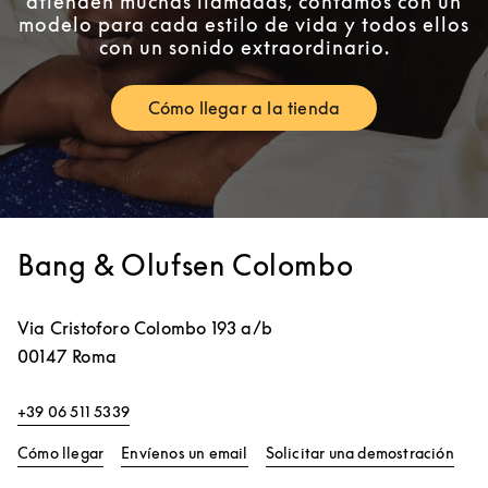
atienden muchas llamadas, contamos con un
modelo para cada estilo de vida y todos ellos
con un sonido extraordinario.
Cómo llegar a la tienda
Link Opens in New Tab
Bang & Olufsen Colombo
Via Cristoforo Colombo 193 a/b
00147
Roma
+39 06 511 5339
Link Opens in New Tab
Link
Cómo llegar
Envíenos un email
Solicitar una demostración