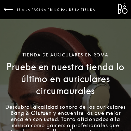
Bang &
L
IR A LA PÁGINA PRINCIPAL DE LA TIENDA
TIENDA DE AURICULARES EN ROMA
Pruebe en nuestra tienda lo
último en auriculares
circumaurales
Descubra la calidad sonora de los auriculares
Bang & Olufsen y encuentre los que mejor
encajen con usted. Tanto aficionados a la
música como gamers o profesionales que