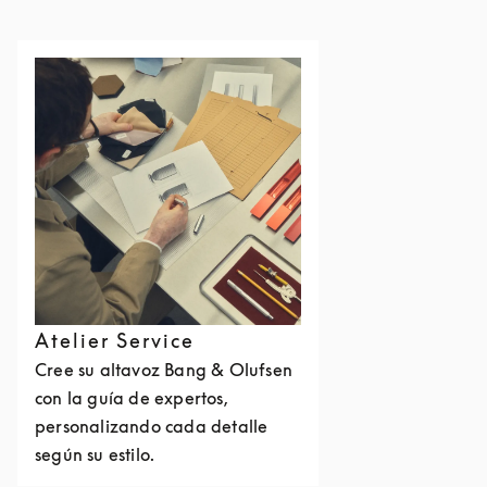
Atelier Service
Cree su altavoz Bang & Olufsen
con la guía de expertos,
personalizando cada detalle
según su estilo.