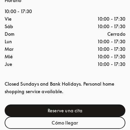
Horario
10:00
-
17:30
Día de la semana
Horario
Vie
10:00
-
17:30
Sáb
10:00
-
17:30
Dom
Cerrado
Lun
10:00
-
17:30
Mar
10:00
-
17:30
Mié
10:00
-
17:30
Jue
10:00
-
17:30
Closed Sundays and Bank Holidays. Personal home
shopping service available.
Reserve una cita
Link Opens in New Tab
Cómo llegar
Link Opens in New Tab