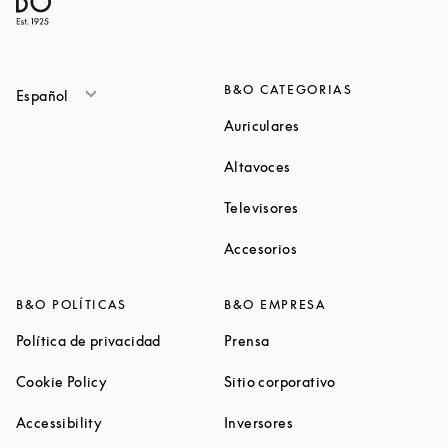
B&O CATEGORIAS
Español
Link Opens in New Ta
Auriculares
Link Opens in New Tab
Altavoces
Link Opens in New Ta
Televisores
Link Opens in New Ta
Accesorios
B&O POLÍTICAS
B&O EMPRESA
Link Opens in New Tab
Link Opens in New Tab
Política de privacidad
Prensa
Link Opens in New Tab
Link Opens in N
Cookie Policy
Sitio corporativo
Link Opens in New Tab
Link Opens in New Tab
Accessibility
Inversores