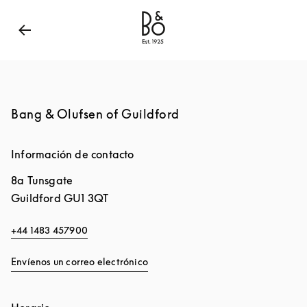
Bang & Olufsen - Exist to create
Link Opens in New
Bang & Olufsen of Guildford
Información de contacto
8a Tunsgate
Guildford
GU1 3QT
+44 1483 457900
Envíenos un correo electrónico