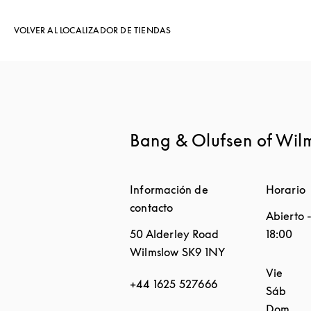
VOLVER AL LOCALIZADOR DE TIENDAS
Bang & Olufsen of Wil
Información de
Horario
contacto
Abierto
50 Alderley Road
18:00
Wilmslow
SK9 1NY
Día de l
Vie
+44 1625 527666
Sáb
Dom