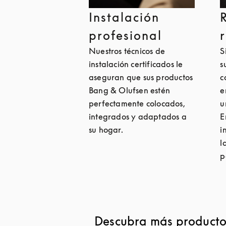
Instalación
profesional
Nuestros técnicos de
S
instalación certificados le
s
aseguran que sus productos
c
Bang & Olufsen estén
e
perfectamente colocados,
u
integrados y adaptados a
E
su hogar.
i
l
p
Descubra más productos