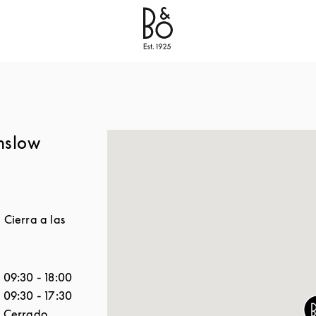
Bang & Olufsen - Exist to create
Link Opens in New
mslow
- Cierra a las
a semana
Horario
09:30
-
18:00
09:30
-
17:30
Cerrado