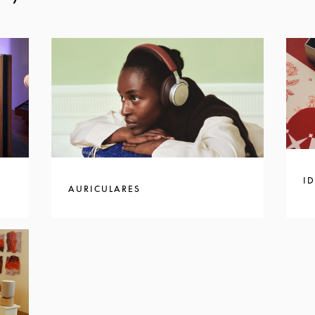
I
AURICULARES