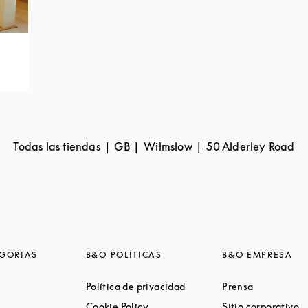
Todas las tiendas
GB
Wilmslow
50 Alderley Road
GORIAS
B&O POLÍTICAS
B&O EMPRESA
Link Opens in New Tab
Link Opens in New Tab
Link Opens 
s
Política de privacidad
Prensa
ink Opens in New Tab
Link Opens in New Tab
L
Cookie Policy
Sitio corporativo