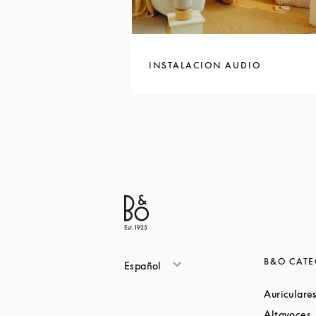
INSTALACION AUDIO
B&O CATE
Español
Auriculare
L
Altavoces