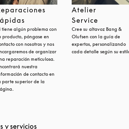
Reparaciones
Atelier
rápidas
Service
i tiene algún problema con
Cree su altavoz Bang &
u producto, póngase en
Olufsen con la guía de
ontacto con nosotros y nos
expertos, personalizando
ncargaremos de organizar
cada detalle según su estil
na reparación meticulosa.
ncontrará nuestra
nformación de contacto en
a parte superior de la
ágina.
 y servicios