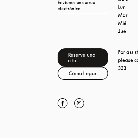
Envíenos un correo
Lun
electrónico
Mar
Mié
Jue
For assis
Reserve una
Link Opens in New Tab
please c
cita
333
Cómo llegar
Link Opens in New Tab
Click to open Facebook
Link Opens in New Tab
Click to open Instagram
Link Opens in New Tab