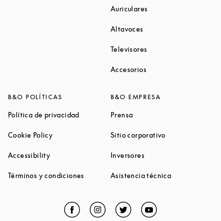
Link Opens in New Ta
Auriculares
Link Opens in New Tab
Altavoces
Link Opens in New Ta
Televisores
Link Opens in New Ta
Accesorios
B&O POLÍTICAS
B&O EMPRESA
Link Opens in New Tab
Link Opens in New Tab
Política de privacidad
Prensa
Link Opens in New Tab
Link Opens in N
Cookie Policy
Sitio corporativo
Link Opens in New Tab
Link Opens in New Tab
Accessibility
Inversores
Link Opens in New Tab
Link Opens in 
Términos y condiciones
Asistencia técnica
Facebook
Link Opens in New Tab
Instagram
Link Opens in New Tab
Twitter
Link Opens in New Tab
YouTube
Link Opens in Ne