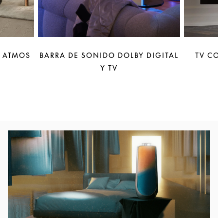
Y ATMOS
BARRA DE SONIDO DOLBY DIGITAL
TV C
Y TV
Imagen del evento