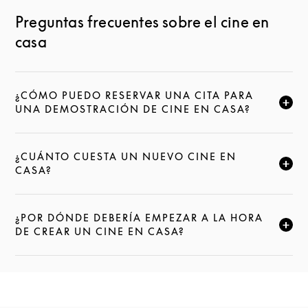
Preguntas frecuentes sobre el cine en
casa
¿CÓMO PUEDO RESERVAR UNA CITA PARA
HAZ CLIC PARA AMPLIAR ESTA DESCRIPCIÓN Y SE
UNA DEMOSTRACIÓN DE CINE EN CASA?
¿CUÁNTO CUESTA UN NUEVO CINE EN
HAZ CLIC PARA AMPLIAR ESTA DESCRIPCIÓN Y SE
CASA?
¿POR DÓNDE DEBERÍA EMPEZAR A LA HORA
HAZ CLIC PARA AMPLIAR ESTA DESCRIPCIÓN Y SE
DE CREAR UN CINE EN CASA?