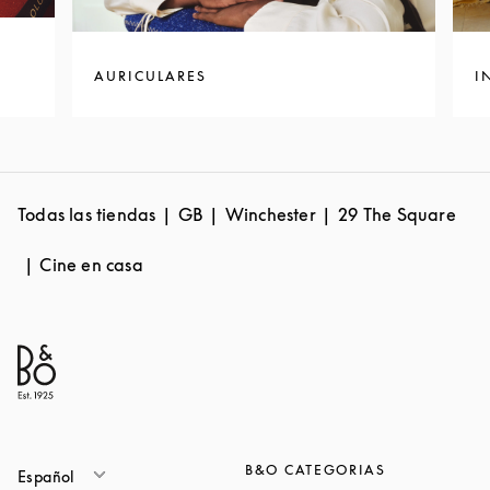
AURICULARES
I
Todas las tiendas
GB
Winchester
29 The Square
Cine en casa
B&O CATEGORIAS
Español