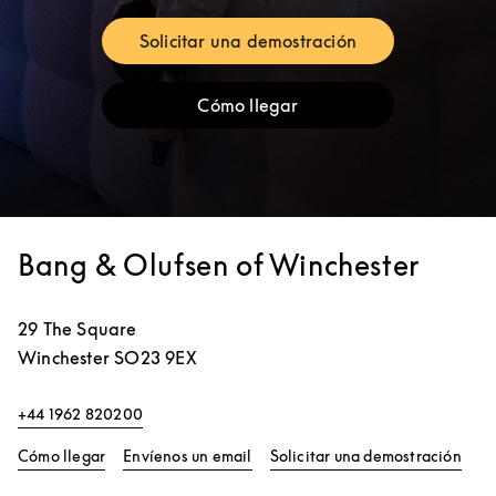
Solicitar una demostración
Link Opens in New Tab
Cómo llegar
Link Opens in New Tab
Bang & Olufsen of Winchester
29 The Square
Winchester
SO23 9EX
+44 1962 820200
Link Opens in New Tab
Link
Cómo llegar
Envíenos un email
Solicitar una demostración