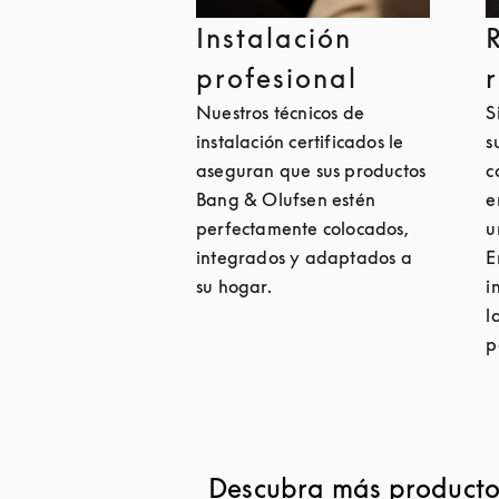
Instalación
profesional
Nuestros técnicos de
S
instalación certificados le
s
aseguran que sus productos
c
Bang & Olufsen estén
e
perfectamente colocados,
u
integrados y adaptados a
E
su hogar.
i
l
p
Descubra más productos