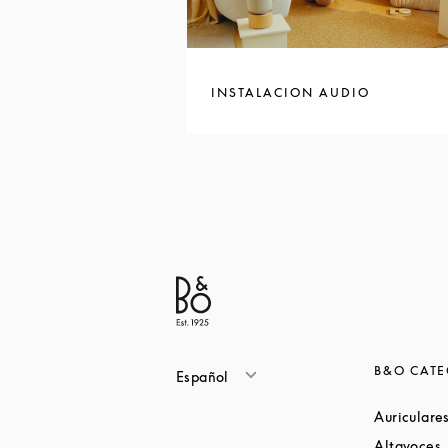
INSTALACION AUDIO
B&O CATE
Español
Auriculare
L
Altavoces