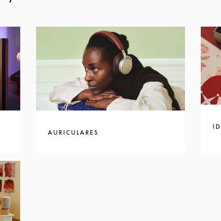
I
AURICULARES