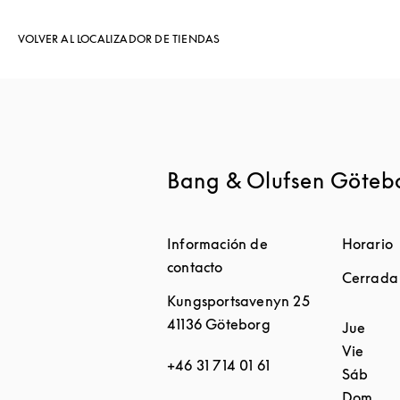
VOLVER AL LOCALIZADOR DE TIENDAS
Bang & Olufsen Göteb
Información de
Horario
contacto
Cerrada
Kungsportsavenyn 25
41136
Göteborg
Día de l
Jue
Vie
+46 31 714 01 61
Sáb
Dom