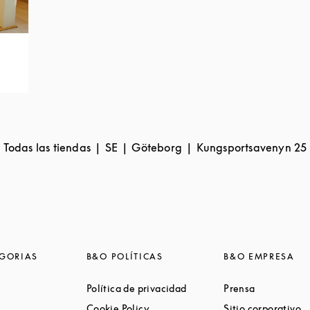
Todas las tiendas
SE
Göteborg
Kungsportsavenyn 25
GORIAS
B&O POLÍTICAS
B&O EMPRESA
Link Opens in New Tab
Link Opens in New Tab
Link Opens 
s
Política de privacidad
Prensa
ink Opens in New Tab
Link Opens in New Tab
L
Cookie Policy
Sitio corporativo