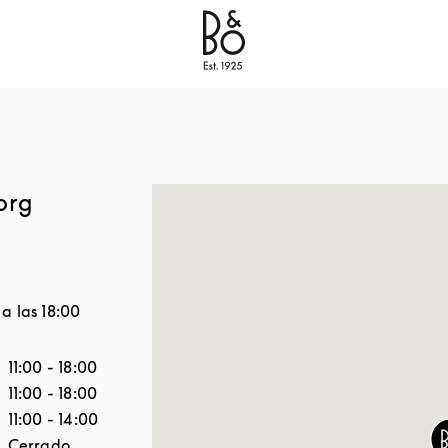
Bang & Olufsen - Exist to create
Link Opens in New
org
 a las
18:00
a semana
Horario
11:00
-
18:00
11:00
-
18:00
11:00
-
14:00
Cerrado