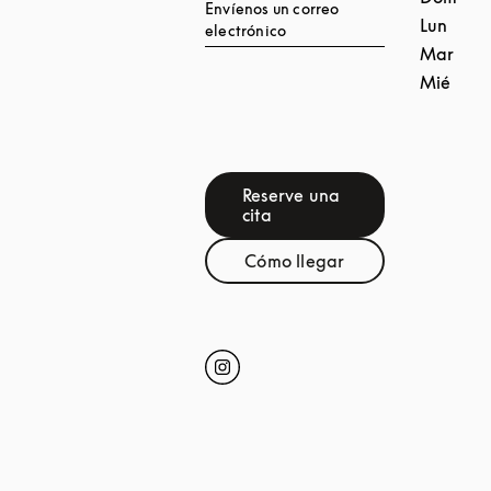
Envíenos un correo
Lun
electrónico
Mar
Mié
Reserve una
Link Opens in New Tab
cita
Cómo llegar
Link Opens in New Tab
Click to open Instagram
Link Opens in New Tab