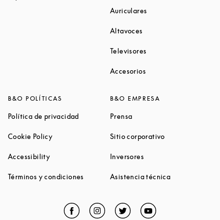
Link Opens in New Ta
Auriculares
Link Opens in New Tab
Altavoces
Link Opens in New Ta
Televisores
Link Opens in New Ta
Accesorios
B&O POLÍTICAS
B&O EMPRESA
Link Opens in New Tab
Link Opens in New Tab
Política de privacidad
Prensa
Link Opens in New Tab
Link Opens in N
Cookie Policy
Sitio corporativo
Link Opens in New Tab
Link Opens in New Tab
Accessibility
Inversores
Link Opens in New Tab
Link Opens in 
Términos y condiciones
Asistencia técnica
Facebook
Link Opens in New Tab
Instagram
Link Opens in New Tab
Twitter
Link Opens in New Tab
YouTube
Link Opens in Ne