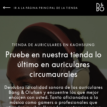
Bang &
L
IR A LA PÁGINA PRINCIPAL DE LA TIENDA
TIENDA DE AURICULARES EN KAOHSIUNG
Pruebe en nuestra tienda lo
último en auriculares
circumaurales
Descubra la calidad sonora de los auriculares
Bang & Olufsen y encuentre los que mejor
encajen con usted. Tanto aficionados a la
música como gamers o profesionales que