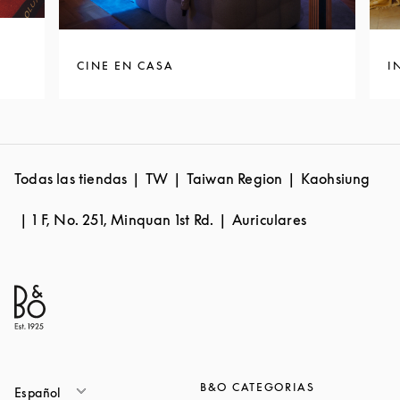
CINE EN CASA
I
Todas las tiendas
TW
Taiwan Region
Kaohsiung
1 F, No. 251, Minquan 1st Rd.
Auriculares
B&O CATEGORIAS
Español