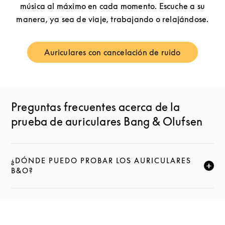
música al máximo en cada momento. Escuche a su
manera, ya sea de viaje, trabajando o relajándose.
Auriculares con cancelación de ruido
Link Opens in New Tab
Preguntas frecuentes acerca de la
prueba de auriculares Bang & Olufsen
¿DÓNDE PUEDO PROBAR LOS AURICULARES
HAZ CLIC PARA AMPLIAR ESTA DESCRIPCIÓN Y SE
B&O?