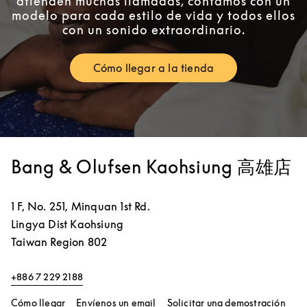
atienden muchas llamadas, contamos con un
modelo para cada estilo de vida y todos ellos
con un sonido extraordinario.
Cómo llegar a la tienda
Link Opens in New Tab
Bang & Olufsen Kaohsiung 高雄店
1 F, No. 251, Minquan 1st Rd.
Lingya Dist
Kaohsiung
Taiwan Region
802
+886 7 229 2188
Link Opens in New Tab
Link
Cómo llegar
Envíenos un email
Solicitar una demostración