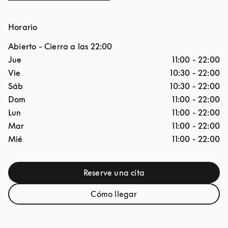
Horario
Abierto
- Cierra a las
22:00
Día de la semana
Horario
Jue
11:00
-
22:00
Vie
10:30
-
22:00
Sáb
10:30
-
22:00
Dom
11:00
-
22:00
Lun
11:00
-
22:00
Mar
11:00
-
22:00
Mié
11:00
-
22:00
Reserve una cita
Link Opens in New Tab
Cómo llegar
Link Opens in New Tab