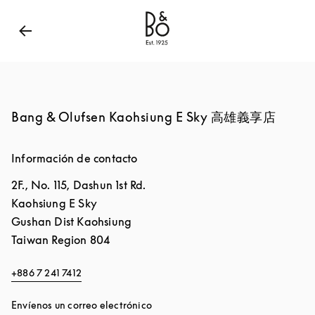
Bang & Olufsen - Exist to create
Link Opens in New
Bang & Olufsen Kaohsiung E Sky 高雄義享店
Información de contacto
2F., No. 115, Dashun 1st Rd.
Kaohsiung E Sky
Gushan Dist
Kaohsiung
Taiwan Region
804
+886 7 241 7412
Envíenos un correo electrónico