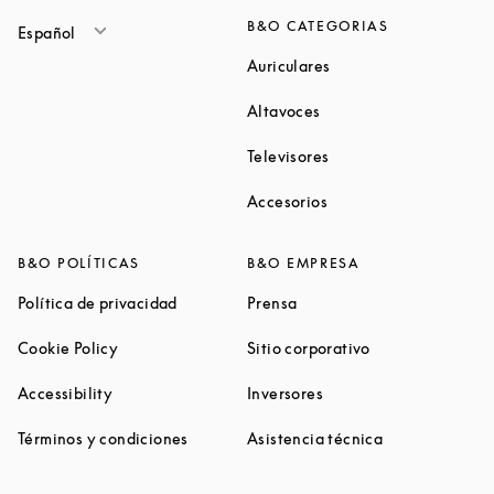
B&O CATEGORIAS
Español
Link Opens in New Ta
Auriculares
Link Opens in New Tab
Altavoces
Link Opens in New Ta
Televisores
Link Opens in New Ta
Accesorios
B&O POLÍTICAS
B&O EMPRESA
Link Opens in New Tab
Link Opens in New Tab
Política de privacidad
Prensa
Link Opens in New Tab
Link Opens in N
Cookie Policy
Sitio corporativo
Link Opens in New Tab
Link Opens in New Tab
Accessibility
Inversores
Link Opens in New Tab
Link Opens in 
Términos y condiciones
Asistencia técnica