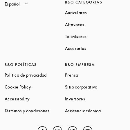
B&O CATEGORIAS
Español
Link Opens in New Ta
Auriculares
Link Opens in New Tab
Altavoces
Link Opens in New Ta
Televisores
Link Opens in New Ta
Accesorios
B&O POLÍTICAS
B&O EMPRESA
Link Opens in New Tab
Link Opens in New Tab
Política de privacidad
Prensa
Link Opens in New Tab
Link Opens in N
Cookie Policy
Sitio corporativo
Link Opens in New Tab
Link Opens in New Tab
Accessibility
Inversores
Link Opens in New Tab
Link Opens in 
Términos y condiciones
Asistencia técnica
Facebook
Link Opens in New Tab
Instagram
Link Opens in New Tab
Twitter
Link Opens in New Tab
YouTube
Link Opens in Ne