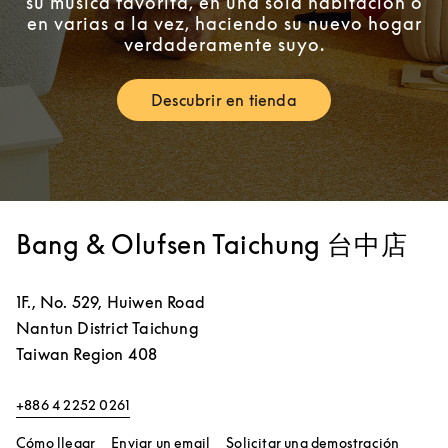
su música favorita, en una sola habitación o
en varias a la vez, haciendo su nuevo hogar
verdaderamente suyo.
Descubrir en tienda
Link Opens in New Tab
Bang & Olufsen Taichung 台中店
1F., No. 529, Huiwen Road
Nantun District
Taichung
Taiwan Region
408
+886 4 2252 0261
Link Opens in New Tab
Link Op
Cómo llegar
Enviar un email
Solicitar una demostración