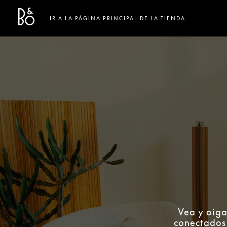
Bang & Olufsen - Exist to create
Link Opens in New Tab
IR A LA PÁGINA PRINCIPAL DE LA TIENDA
Vea y oiga
conectados 