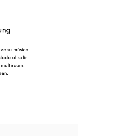
hung
eve su música
ado al salir
s multiroom.
sen.