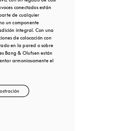
tavoces conectados están
parte de cualquier
omo un componente
adición integral. Con una
iones de colocación con
tado en la pared o sobre
oces Bang & Olufsen están
entar armoniosamente el
ostración
 Opens in New Tab