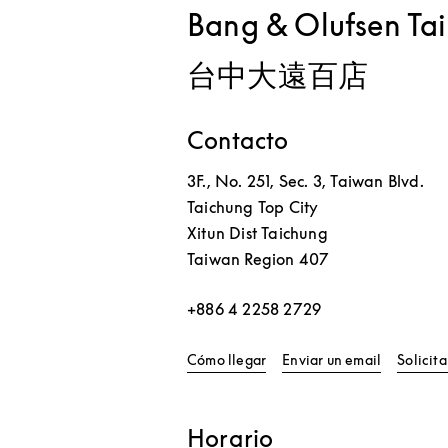
Bang & Olufsen Tai
台中大遠百店
Contacto
3F., No. 251, Sec. 3, Taiwan Blvd.
Taichung Top City
Xitun Dist
Taichung
Taiwan Region
407
+886 4 2258 2729
Link Opens in New Tab
Cómo llegar
Enviar un email
Solicit
Horario