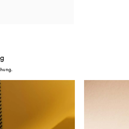
ng
chung.