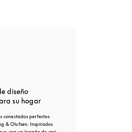
de diseño
ara su hogar
es conectados perfectos
g & Olufsen. Inspirados
avo, con un legado de casi