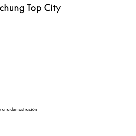
chung Top City
Link Opens in New Tab
ar una demostración