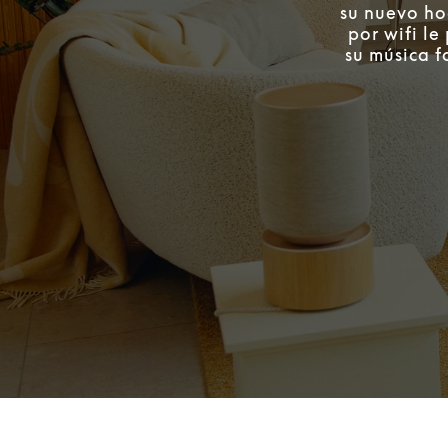
su nuevo ho
por wifi l
su música f