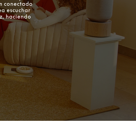
om conectado
ea escuchar
ez, haciendo