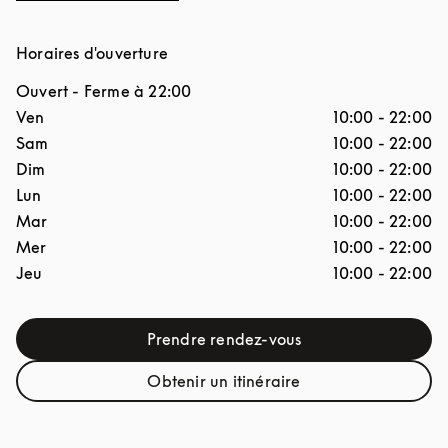
Horaires d'ouverture
Ouvert
- Ferme à
22:00
Jour de la semaine
Horaires d'ouverture
Ven
10:00
-
22:00
Sam
10:00
-
22:00
Dim
10:00
-
22:00
Lun
10:00
-
22:00
Mar
10:00
-
22:00
Mer
10:00
-
22:00
Jeu
10:00
-
22:00
Prendre rendez-vous
Link Opens in New Tab
Obtenir un itinéraire
Link Opens in New Tab