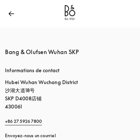
Bang & Olufsen - Exist to Create
Link Opens in New
Bang & Olufsen Wuhan SKP
Informations de contact
Hubei
Wuhan
Wuchang District
沙湖大道18号
SKP D4008店铺
430061
+86 27 5926 7800
Envoyez-nous un courriel