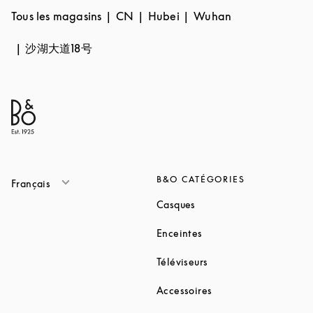
Tous les magasins
CN
Hubei
Wuhan
沙湖大道18号
B&O CATÉGORIES
Français
Link Opens in New Tab
Casques
Link Opens in New Tab
Enceintes
Link Opens in New Ta
Téléviseurs
Link Opens in New Ta
Accessoires