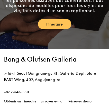
les personnes assidues des conférences, nous
disposons de modèles pour tous les styles de
vie, tous dotés d’un son exceptionnel.
Itinéraire
Link Opens in New Tab
Bang & Olufsen Galleria
서울시
Seoul
Gangnam-gu
4F, Galleria Dept. Store
EAST Wing, 407, Apgujeong-ro
+82 2-545-1380
Link Opens in New Tab
Link Opens
Obtenir un itinéraire
Envoyer e-mail
Réserver démo