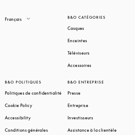
B&O CATÉGORIES
Français
Link Opens in New Tab
Casques
Link Opens in New Tab
Enceintes
Link Opens in New Ta
Téléviseurs
Link Opens in New Ta
Accessoires
B&O POLITIQUES
B&O ENTREPRISE
Link Opens in New Tab
Link Opens in New Tab
Politiques de confidentialité
Presse
Link Opens in New Tab
Link Opens in New Tab
Cookie Policy
Entreprise
Link Opens in New Tab
Link Opens in New T
Accessibility
Investisseurs
Link Opens in New Tab
Link Ope
Conditions générales
Assistance à la clientèle