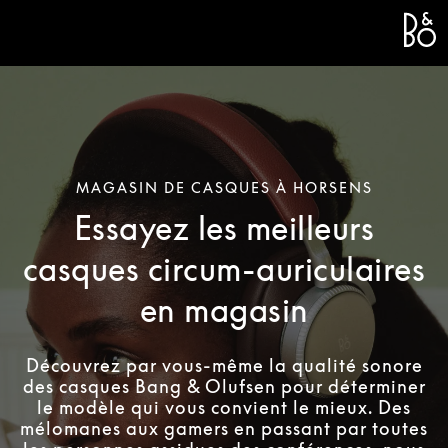
Bang 
L
MAGASIN DE CASQUES À HORSENS
Essayez les meilleurs
casques circum-auriculaires
en magasin
Découvrez par vous-même la qualité sonore
des casques Bang & Olufsen pour déterminer
le modèle qui vous convient le mieux. Des
mélomanes aux gamers en passant par toutes