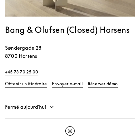
Bang & Olufsen (Closed) Horsens
Søndergade 28
8700
Horsens
+45 73 70 25 00
Link Opens in New Tab
Link Opens
Obtenir un itinéraire
Envoyer e-mail
Réserver démo
Fermé aujourd'hui
Click to open Instagram
Link Opens in New Tab