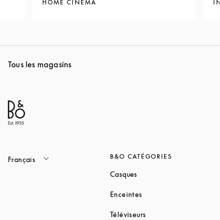
HOME CINÉMA
I
Tous les magasins
B&O CATÉGORIES
Français
Link Opens in New Tab
Casques
Link Opens in New Tab
Enceintes
Link Opens in New Ta
Téléviseurs