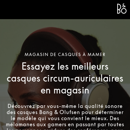
Bang 
L
MAGASIN DE CASQUES À MAMER
Essayez les meilleurs
casques circum-auriculaires
en magasin
Découvrez par vous-même la qualité sonore
des casques Bang & Olufsen pour déterminer
le modèle qui vous convient le mieux. Des
mélomanes aux gamers en passant par toutes