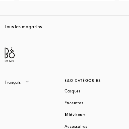
Tous les magasins
B&O CATÉGORIES
Français
Link Opens in New Tab
Casques
Link Opens in New Tab
Enceintes
Link Opens in New Ta
Téléviseurs
Link Opens in New Ta
Accessoires