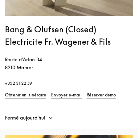
Bang & Olufsen (Closed)
Electricite Fr. Wagener & Fils
Route d'Arlon 34
8210
Mamer
+352 31 22 59
Link Opens in New Tab
Link Opens
Obtenir un itinéraire
Envoyer e-mail
Réserver démo
Fermé aujourd'hui