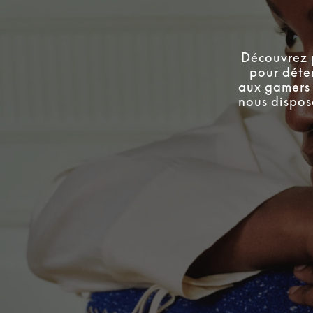
Découvrez 
pour déte
aux gamers 
nous dispos