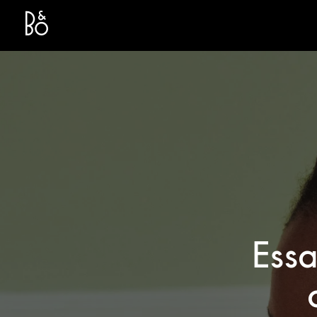
Bang & Olufsen - Exist to Create
Link Opens in New Tab
Essa