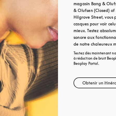
magasin Bang & Olufs
& Olufsen (Closed) of
Hilgrove Street, vous
casques pour voir celu
mieux. Testez absolume
sonore aux fonctionnal
de notre chaleureux 
Testez dès maintenant no
à réduction de bruit Beo
Beoplay Portal.
Obtenir un itinér
Link O