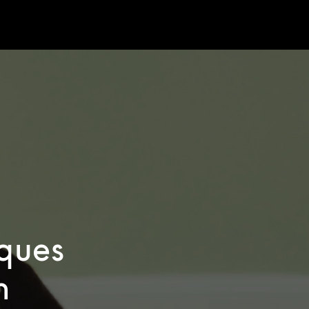
sques
n