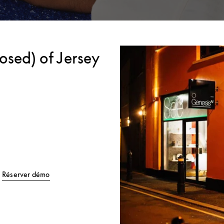
osed) of Jersey
Tab
Link Opens in New Tab
Réserver démo