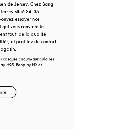
en de Jersey. Chez Bang
 Jersey situé 34-35
 pouvez essayer nos
i qui vous convient le
nt tout, de la qualité
ités, et profitez du confort
magasin.
s casques circum-auriculaires
play H95, Beoplay HX et
aire
pens in New Tab