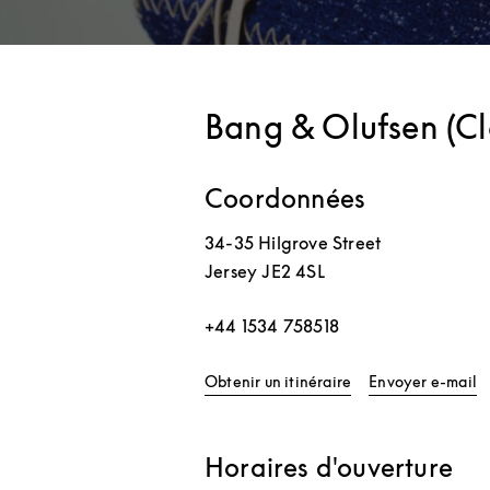
Bang & Olufsen (Cl
Coordonnées
34-35 Hilgrove Street
Jersey
JE2 4SL
+44 1534 758518
Link Opens in New 
Obtenir un itinéraire
Envoyer e-mail
Horaires d'ouverture