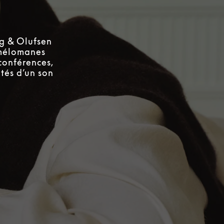
g & Olufsen
 mélomanes
conférences,
tés d’un son